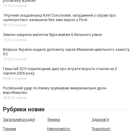
російську агресію
13:13,
3 серпня
19-річній скадовчанці Юлії Соколовій, засудженій у справі про
«шпигунство» залишили без змін вирок у Росії
08:12,
3 серпня
Землю накрила магнітна буря майже 6-бального рівня
19:37,
2 серпня
Вперше Україна надала допомогу через Механізм цивільного захисту
ЄС
14:47,
2 серпня
Генштаб ЗСУ оприлюднив дані про втрати ворога станом на 2
серпня 2026 року
09:00,
2 серпня
Російський удар по Києву зруйнував американське дрон-
виробництво
20:07,
31 липня
Рубрики новин
Загальний розділ
Техніка
Здоров'я
Туризм
Нерухомість
Транспорт