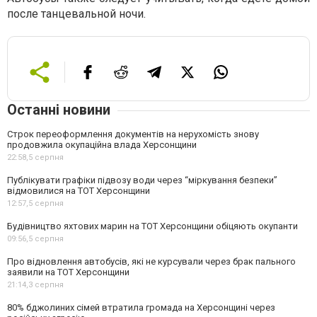
после танцевальной ночи.
Останні новини
Строк переоформлення документів на нерухомість знову
продовжила окупаційна влада Херсонщини
22:58,
5 серпня
Публікувати графіки підвозу води через “міркування безпеки”
відмовилися на ТОТ Херсонщини
12:57,
5 серпня
Будівництво яхтових марин на ТОТ Херсонщини обіцяють окупанти
09:56,
5 серпня
Про відновлення автобусів, які не курсували через брак пального
заявили на ТОТ Херсонщини
21:14,
3 серпня
80% бджолиних сімей втратила громада на Херсонщині через