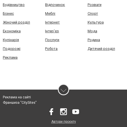
Будівництво
Відпочинок
Розваги
Бізнес
Меблі
Спорт
Жіночий розділ
Інтернет
Культура
Економіка
Інтер'єр
Мода
Кулінарія
Послуги
Родина
Подорожі
Робота
Дитячий розділ
Реклама
Реклама на сайті
Франшиза "CitySites"
Автори проєкту