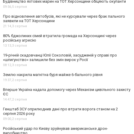
Будівництво яхтових марин на ТОТ Херсонщини обіцяють окупанти
09:56,
5 серпня
Про відновлення автобусів, які не курсували через брак пального
заявили на ТОТ Херсонщини
21:14,
3 серпня
80% бджолиних сімей втратила громада на Херсонщині через
російську агресію
13:13,
3 серпня
19-річній скадовчанці Юлії Соколовій, засудженій у справі про
«шпигунство» залишили без змін вирок у Росії
08:12,
3 серпня
Землю накрила магнітна буря майже 6-бального рівня
19:37,
2 серпня
Вперше Україна надала допомогу через Механізм цивільного захисту
ЄС
14:47,
2 серпня
Генштаб ЗСУ оприлюднив дані про втрати ворога станом на 2
серпня 2026 року
09:00,
2 серпня
Російський удар по Києву зруйнував американське дрон-
виробництво