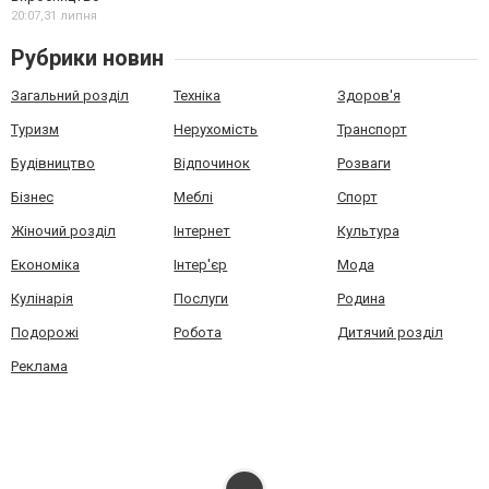
20:07,
31 липня
Рубрики новин
Загальний розділ
Техніка
Здоров'я
Туризм
Нерухомість
Транспорт
Будівництво
Відпочинок
Розваги
Бізнес
Меблі
Спорт
Жіночий розділ
Інтернет
Культура
Економіка
Інтер'єр
Мода
Кулінарія
Послуги
Родина
Подорожі
Робота
Дитячий розділ
Реклама