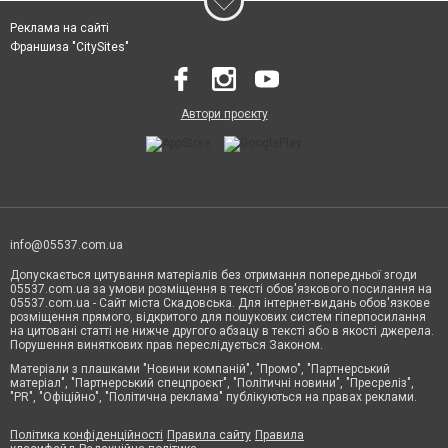
Реклама на сайті
Франшиза "CitySites"
Автори проєкту
info@05537.com.ua
Допускається цитування матеріалів без отримання попередньої згоди
05537.com.ua за умови розміщення в тексті обов'язкового посилання на
05537.com.ua - Сайт міста Скадовська. Для інтернет-видань обов'язкове
розміщення прямого, відкритого для пошукових систем гіперпосилання
на цитовані статті не нижче другого абзацу в тексті або в якості джерела.
Порушення виняткових прав переслідується Законом.
Матеріали з плашками "Новини компаній", "Промо", "Партнерський
матеріал", "Партнерський спецпроєкт", "Політичні новини", "Пресреліз",
"PR", "Офіційно", "Політична реклама" публікуються на правах реклами.
Політика конфіденційності
Правила сайту
Правила