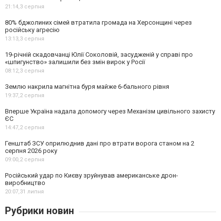
21:14,
3 серпня
80% бджолиних сімей втратила громада на Херсонщині через
російську агресію
13:13,
3 серпня
19-річній скадовчанці Юлії Соколовій, засудженій у справі про
«шпигунство» залишили без змін вирок у Росії
08:12,
3 серпня
Землю накрила магнітна буря майже 6-бального рівня
19:37,
2 серпня
Вперше Україна надала допомогу через Механізм цивільного захисту
ЄС
14:47,
2 серпня
Генштаб ЗСУ оприлюднив дані про втрати ворога станом на 2
серпня 2026 року
09:00,
2 серпня
Російський удар по Києву зруйнував американське дрон-
виробництво
20:07,
31 липня
Рубрики новин