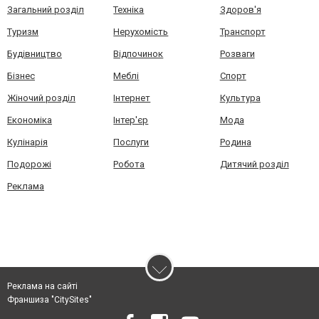
Загальний розділ
Техніка
Здоров'я
Туризм
Нерухомість
Транспорт
Будівництво
Відпочинок
Розваги
Бізнес
Меблі
Спорт
Жіночий розділ
Інтернет
Культура
Економіка
Інтер'єр
Мода
Кулінарія
Послуги
Родина
Подорожі
Робота
Дитячий розділ
Реклама
Реклама на сайті
Франшиза "CitySites"