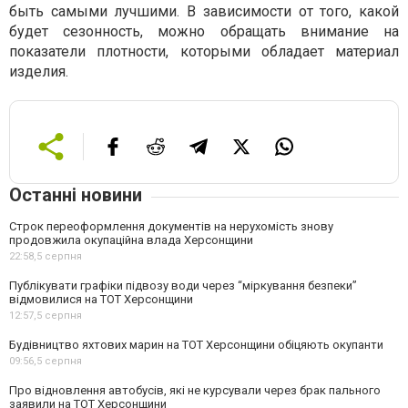
быть самыми лучшими. В зависимости от того, какой
будет сезонность, можно обращать внимание на
показатели плотности, которыми обладает материал
изделия.
Останні новини
Строк переоформлення документів на нерухомість знову
продовжила окупаційна влада Херсонщини
22:58,
5 серпня
Публікувати графіки підвозу води через “міркування безпеки”
відмовилися на ТОТ Херсонщини
12:57,
5 серпня
Будівництво яхтових марин на ТОТ Херсонщини обіцяють окупанти
09:56,
5 серпня
Про відновлення автобусів, які не курсували через брак пального
заявили на ТОТ Херсонщини