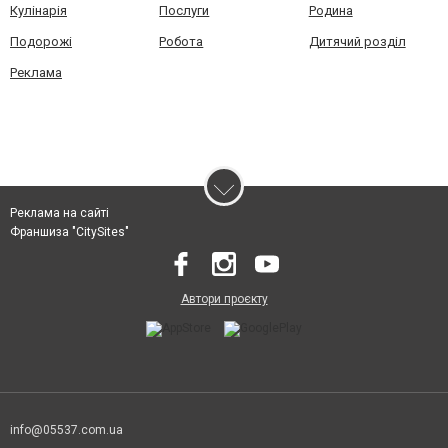
Кулінарія
Послуги
Родина
Подорожі
Робота
Дитячий розділ
Реклама
Реклама на сайті
Франшиза "CitySites"
Автори проєкту
info@05537.com.ua