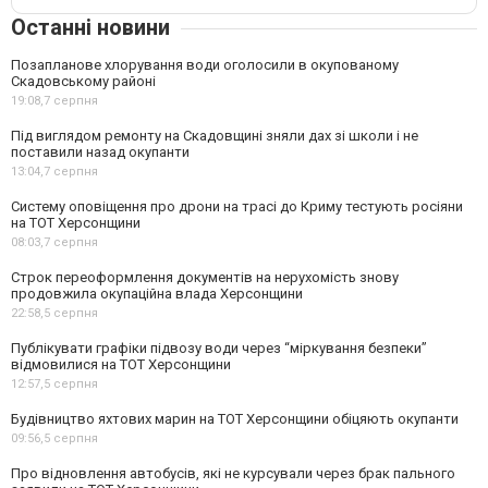
Останні новини
Позапланове хлорування води оголосили в окупованому
Скадовському районі
19:08,
7 серпня
Під виглядом ремонту на Скадовщині зняли дах зі школи і не
поставили назад окупанти
13:04,
7 серпня
Систему оповіщення про дрони на трасі до Криму тестують росіяни
на ТОТ Херсонщини
08:03,
7 серпня
Строк переоформлення документів на нерухомість знову
продовжила окупаційна влада Херсонщини
22:58,
5 серпня
Публікувати графіки підвозу води через “міркування безпеки”
відмовилися на ТОТ Херсонщини
12:57,
5 серпня
Будівництво яхтових марин на ТОТ Херсонщини обіцяють окупанти
09:56,
5 серпня
Про відновлення автобусів, які не курсували через брак пального