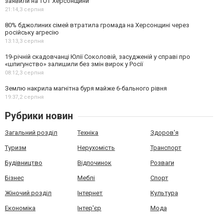
заявили на ТОТ Херсонщини
21:14,
3 серпня
80% бджолиних сімей втратила громада на Херсонщині через
російську агресію
13:13,
3 серпня
19-річній скадовчанці Юлії Соколовій, засудженій у справі про
«шпигунство» залишили без змін вирок у Росії
08:12,
3 серпня
Землю накрила магнітна буря майже 6-бального рівня
19:37,
2 серпня
Рубрики новин
Загальний розділ
Техніка
Здоров'я
Туризм
Нерухомість
Транспорт
Будівництво
Відпочинок
Розваги
Бізнес
Меблі
Спорт
Жіночий розділ
Інтернет
Культура
Економіка
Інтер'єр
Мода