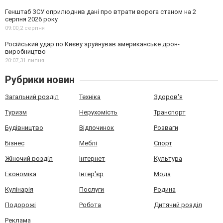
Генштаб ЗСУ оприлюднив дані про втрати ворога станом на 2
серпня 2026 року
09:00,
2 серпня
Російський удар по Києву зруйнував американське дрон-
виробництво
20:07,
31 липня
Рубрики новин
Загальний розділ
Техніка
Здоров'я
Туризм
Нерухомість
Транспорт
Будівництво
Відпочинок
Розваги
Бізнес
Меблі
Спорт
Жіночий розділ
Інтернет
Культура
Економіка
Інтер'єр
Мода
Кулінарія
Послуги
Родина
Подорожі
Робота
Дитячий розділ
Реклама