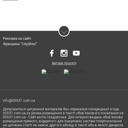
Реклама на сайті
Франшиза "CitySites"
Автори проєкту
info@05537.com.ua
Допускається цитування матеріалів без отримання попередньої згоди
05537.com.ua за умови розміщення в тексті обов'язкового посилання на
05537.com.ua - Сайт міста Скадовська. Для інтернет-видань обов'язкове
розміщення прямого, відкритого для пошукових систем гіперпосилання
на цитовані статті не нижче другого абзацу в тексті або в якості джерела.