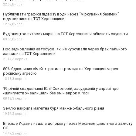
22:58,
Вчора
Публікувати графіки підвозу води через “міркування безпеки”
відмовилися на ТОТ Херсонщини
12:57,
Вчора
Будівництво яхтових марин на ТОТ Херсонщини обіцяють окупанти
09:56,
Вчора
Про відновлення автобусів, які не курсували через брак пального
заявили на ТОТ Херсонщини
21:14,
3 серпня
80% бджолиних сімей втратила громада на Херсонщині через
російську агресію
13:13,
3 серпня
19-річній скадовчанці Юлії Соколовій, засудженій у справі про
«шпигунство» залишили без змін вирок у Росії
08:12,
3 серпня
Землю накрила магнітна буря майже 6-бального рівня
19:37,
2 серпня
Вперше Україна надала допомогу через Механізм цивільного захисту
ЄС
14:47,
2 серпня