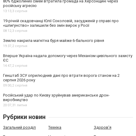
80% бджолиних сімей втратила громада на Херсонщині через
російську агресію
13:13,
3 серпня
19-річній скадовчанці Юлії Соколовій, засудженій у справі про
«шпигунство» залишили без змін вирок у Росії
08:12,
3 серпня
Землю накрила магнітна буря майже 6-бального рівня
19:37,
2 серпня
Вперше Україна надала допомогу через Механізм цивільного захисту
ЄС
14:47,
2 серпня
Генштаб ЗСУ оприлюднив дані про втрати ворога станом на 2
серпня 2026 року
09:00,
2 серпня
Російський удар по Києву зруйнував американське дрон-
виробництво
20:07,
31 липня
Рубрики новин
Загальний розділ
Техніка
Здоров'я