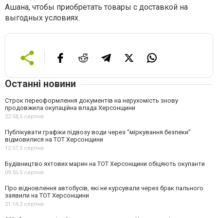
Ашана, чтобы приобретать товары с доставкой на
выгодных условиях.
Останні новини
Строк переоформлення документів на нерухомість знову
продовжила окупаційна влада Херсонщини
22:58,
5 серпня
Публікувати графіки підвозу води через “міркування безпеки”
відмовилися на ТОТ Херсонщини
12:57,
5 серпня
Будівництво яхтових марин на ТОТ Херсонщини обіцяють окупанти
09:56,
5 серпня
Про відновлення автобусів, які не курсували через брак пального
заявили на ТОТ Херсонщини
21:14,
3 серпня