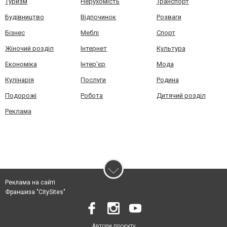
Туризм
Нерухомість
Транспорт
Будівництво
Відпочинок
Розваги
Бізнес
Меблі
Спорт
Жіночий розділ
Інтернет
Культура
Економіка
Інтер'єр
Мода
Кулінарія
Послуги
Родина
Подорожі
Робота
Дитячий розділ
Реклама
Реклама на сайті
Франшиза "CitySites"
Автори проєкту