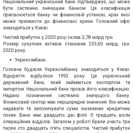
Національний український банк підтверджує, що може
бути системно значущим банком. Ця класифікація
присвоюється банку чи фінансовій установі, крах якої
може призвести до фінансової кризи. Головний офіс
знаходиться у Києві.
Чистий прибуток у 2020 році склав 2,78 млрд грн.
Розмір сукупних активів становив 233,60 млрд. грн.
2020 року.
Укрексімбанк
Головна будівля Укрексімбанку знаходиться у Києві.
Відкриття відбулося 1992 року. Це український
державний банк, який займається експортом та
імпортом. Національний банк провів його класифікацію.
Надано позначення системно значущого банку.
Фінансовий сектор має першорядне значення. Він може
надавати та запозичувати суми іноземних кредитних
позик. Банк має двадцять дві філії. Є тридцять вісім
операційних відділів. Загалом у роботі брали участь три
тисячі сто двадцять п'ять спеціалістів. Чистий прибуток