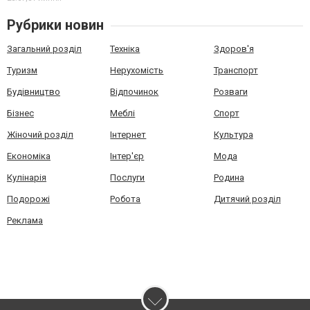
Рубрики новин
Загальний розділ
Техніка
Здоров'я
Туризм
Нерухомість
Транспорт
Будівництво
Відпочинок
Розваги
Бізнес
Меблі
Спорт
Жіночий розділ
Інтернет
Культура
Економіка
Інтер'єр
Мода
Кулінарія
Послуги
Родина
Подорожі
Робота
Дитячий розділ
Реклама