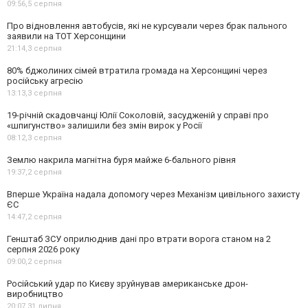
09:56,
5 серпня
Про відновлення автобусів, які не курсували через брак пального
заявили на ТОТ Херсонщини
21:14,
3 серпня
80% бджолиних сімей втратила громада на Херсонщині через
російську агресію
13:13,
3 серпня
19-річній скадовчанці Юлії Соколовій, засудженій у справі про
«шпигунство» залишили без змін вирок у Росії
08:12,
3 серпня
Землю накрила магнітна буря майже 6-бального рівня
19:37,
2 серпня
Вперше Україна надала допомогу через Механізм цивільного захисту
ЄС
14:47,
2 серпня
Генштаб ЗСУ оприлюднив дані про втрати ворога станом на 2
серпня 2026 року
09:00,
2 серпня
Російський удар по Києву зруйнував американське дрон-
виробництво
20:07,
31 липня