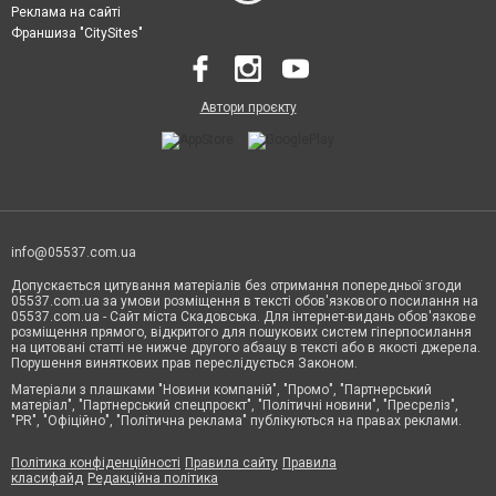
Реклама на сайті
Франшиза "CitySites"
Автори проєкту
info@05537.com.ua
Допускається цитування матеріалів без отримання попередньої згоди
05537.com.ua за умови розміщення в тексті обов'язкового посилання на
05537.com.ua - Сайт міста Скадовська. Для інтернет-видань обов'язкове
розміщення прямого, відкритого для пошукових систем гіперпосилання
на цитовані статті не нижче другого абзацу в тексті або в якості джерела.
Порушення виняткових прав переслідується Законом.
Матеріали з плашками "Новини компаній", "Промо", "Партнерський
матеріал", "Партнерський спецпроєкт", "Політичні новини", "Пресреліз",
"PR", "Офіційно", "Політична реклама" публікуються на правах реклами.
Політика конфіденційності
Правила сайту
Правила
класифайд
Редакційна політика