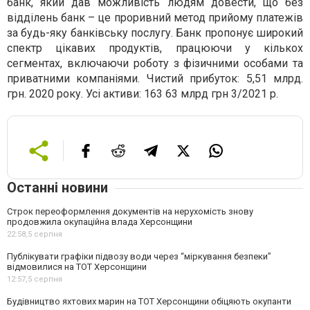
банк, який дав можливість людям довести, що без
відділень банк – це проривний метод прийому платежів
за будь-яку банківську послугу. Банк пропонує широкий
спектр цікавих продуктів, працюючи у кількох
сегментах, включаючи роботу з фізичними особами та
приватними компаніями. Чистий прибуток: 5,51 млрд.
грн. 2020 року. Усі активи: 163 63 млрд грн 3/2021 р.
Останні новини
Строк переоформлення документів на нерухомість знову
продовжила окупаційна влада Херсонщини
22:58,
5 серпня
Публікувати графіки підвозу води через “міркування безпеки”
відмовилися на ТОТ Херсонщини
12:57,
5 серпня
Будівництво яхтових марин на ТОТ Херсонщини обіцяють окупанти