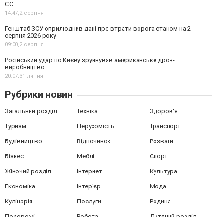
ЄС
14:47,
2 серпня
Генштаб ЗСУ оприлюднив дані про втрати ворога станом на 2
серпня 2026 року
09:00,
2 серпня
Російський удар по Києву зруйнував американське дрон-
виробництво
20:07,
31 липня
Рубрики новин
Загальний розділ
Техніка
Здоров'я
Туризм
Нерухомість
Транспорт
Будівництво
Відпочинок
Розваги
Бізнес
Меблі
Спорт
Жіночий розділ
Інтернет
Культура
Економіка
Інтер'єр
Мода
Кулінарія
Послуги
Родина
Подорожі
Робота
Дитячий розділ