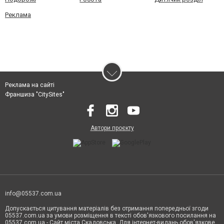
Реклама
Реклама на сайті
Франшиза "CitySites"
Автори проєкту
info@05537.com.ua
Допускається цитування матеріалів без отримання попередньої згоди
05537.com.ua за умови розміщення в тексті обов'язкового посилання на
05537.com.ua - Сайт міста Скадовська. Для інтернет-видань обов'язкове