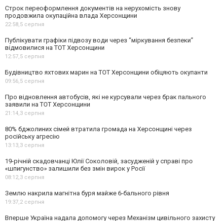
Строк переоформлення документів на нерухомість знову
продовжила окупаційна влада Херсонщини
22:58,
5 серпня
Публікувати графіки підвозу води через “міркування безпеки”
відмовилися на ТОТ Херсонщини
12:57,
5 серпня
Будівництво яхтових марин на ТОТ Херсонщини обіцяють окупанти
09:56,
5 серпня
Про відновлення автобусів, які не курсували через брак пального
заявили на ТОТ Херсонщини
21:14,
3 серпня
80% бджолиних сімей втратила громада на Херсонщині через
російську агресію
13:13,
3 серпня
19-річній скадовчанці Юлії Соколовій, засудженій у справі про
«шпигунство» залишили без змін вирок у Росії
08:12,
3 серпня
Землю накрила магнітна буря майже 6-бального рівня
19:37,
2 серпня
Вперше Україна надала допомогу через Механізм цивільного захисту