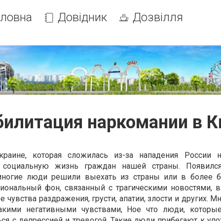
оловна
Довідник
Дозвілля
билитация наркомании в К
краине, которая сложилась из-за нападения России н
 социальную жизнь граждан нашей страны. Появилс
многие люди решили выехать из страны или в более 
иональный фон, связанный с трагическими новостями, 
чувства раздражения, грусти, апатии, злости и других. 
акими негативными чувствами, Ное что люди, которы
ься с депрессией и тревогой. Такие люди прибегают к уп