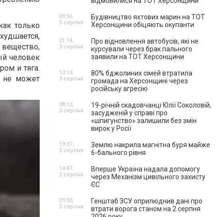
відмовилися на ТОТ Херсонщини
09:56,
Будівництво яхтових марин на ТОТ
5 серпня
как только
Херсонщини обіцяють окупанти
худшается,
21:14,
Про відновлення автобусів, які не
 вещество,
3 серпня
курсували через брак пального
ый человек
заявили на ТОТ Херсонщини
ром и тяга.
13:13,
80% бджолиних сімей втратила
к не может
3 серпня
громада на Херсонщині через
російську агресію
08:12,
19-річній скадовчанці Юлії Соколовій,
3 серпня
засудженій у справі про
«шпигунство» залишили без змін
вирок у Росії
19:37,
Землю накрила магнітна буря майже
2 серпня
6-бального рівня
14:47,
Вперше Україна надала допомогу
2 серпня
через Механізм цивільного захисту
ЄС
09:00,
Генштаб ЗСУ оприлюднив дані про
2 серпня
втрати ворога станом на 2 серпня
2026 року