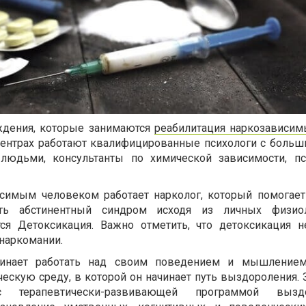
ждения, которые занимаются
реабилитация наркозависи
 центрах работают квалифицированные психологи с боль
людьми, консультанты по химической зависимости, пс
исимым человеком работает нарколог, который помогает
ть абстинентный синдром исходя из личных физиол
тся Детоксикация. Важно отметить, что детоксикация н
наркомании.
чинает работать над своим поведением и мышлением
ческую среду, в которой он начинает путь выздороления.
 терапевтически-развивающей программой выздо