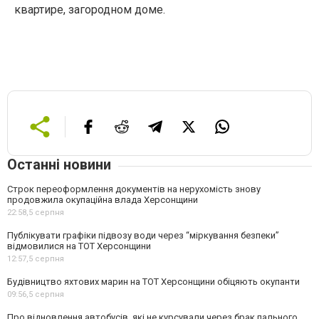
квартире, загородном доме.
Останні новини
Строк переоформлення документів на нерухомість знову
продовжила окупаційна влада Херсонщини
22:58,
5 серпня
Публікувати графіки підвозу води через “міркування безпеки”
відмовилися на ТОТ Херсонщини
12:57,
5 серпня
Будівництво яхтових марин на ТОТ Херсонщини обіцяють окупанти
09:56,
5 серпня
Про відновлення автобусів, які не курсували через брак пального