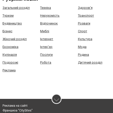
Загальний розділ
Техніка
Здоров'я
Туризм
Нерухомість
Транспорт
Будівництво
Відпочинок
Розваги
Бізнес
Меблі
Спорт
Жіночий розділ
Інтернет
Культура
Економіка
Інтер'єр
Мода
Кулінарія
Послуги
Родина
Подорожі
Робота
Дитячий розділ
Реклама
Реклама на сайті
Франшиза "CitySites"