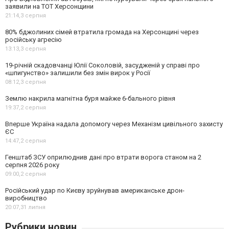
заявили на ТОТ Херсонщини
21:14,
3 серпня
80% бджолиних сімей втратила громада на Херсонщині через
російську агресію
13:13,
3 серпня
19-річній скадовчанці Юлії Соколовій, засудженій у справі про
«шпигунство» залишили без змін вирок у Росії
08:12,
3 серпня
Землю накрила магнітна буря майже 6-бального рівня
19:37,
2 серпня
Вперше Україна надала допомогу через Механізм цивільного захисту
ЄС
14:47,
2 серпня
Генштаб ЗСУ оприлюднив дані про втрати ворога станом на 2
серпня 2026 року
09:00,
2 серпня
Російський удар по Києву зруйнував американське дрон-
виробництво
20:07,
31 липня
Рубрики новин