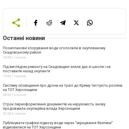
Останні новини
Позапланове хлорування води оголосили в окупованому
Скадовському районі
19:08,
7 серпня
Під виглядом ремонту на Скадовщині зняли дах зі школи і не
поставили назад окупанти
13:04,
7 серпня
Систему оповіщення про дрони на трасі до Криму тестують росіяни
на ТОТ Херсонщини
08:03,
7 серпня
Строк переоформлення документів на нерухомість знову
продовжила окупаційна влада Херсонщини
22:58,
5 серпня
Публікувати графіки підвозу води через “міркування безпеки”
відмовилися на ТОТ Херсонщини