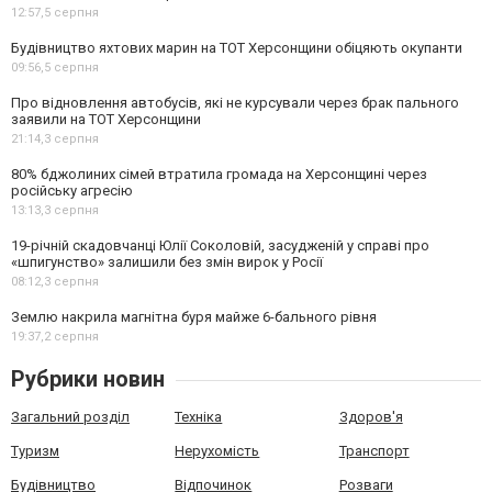
12:57,
5 серпня
Будівництво яхтових марин на ТОТ Херсонщини обіцяють окупанти
09:56,
5 серпня
Про відновлення автобусів, які не курсували через брак пального
заявили на ТОТ Херсонщини
21:14,
3 серпня
80% бджолиних сімей втратила громада на Херсонщині через
російську агресію
13:13,
3 серпня
19-річній скадовчанці Юлії Соколовій, засудженій у справі про
«шпигунство» залишили без змін вирок у Росії
08:12,
3 серпня
Землю накрила магнітна буря майже 6-бального рівня
19:37,
2 серпня
Рубрики новин
Загальний розділ
Техніка
Здоров'я
Туризм
Нерухомість
Транспорт
Будівництво
Відпочинок
Розваги