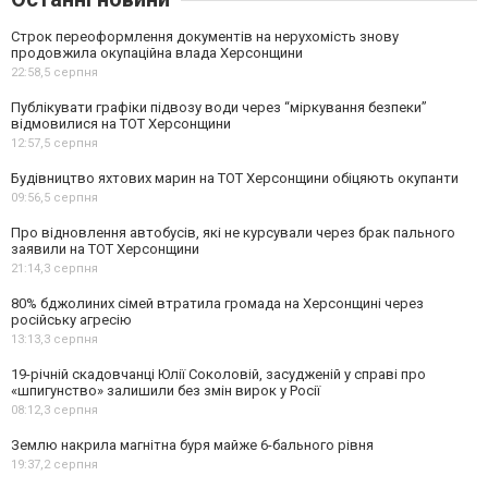
Строк переоформлення документів на нерухомість знову
продовжила окупаційна влада Херсонщини
22:58,
5 серпня
Публікувати графіки підвозу води через “міркування безпеки”
відмовилися на ТОТ Херсонщини
12:57,
5 серпня
Будівництво яхтових марин на ТОТ Херсонщини обіцяють окупанти
09:56,
5 серпня
Про відновлення автобусів, які не курсували через брак пального
заявили на ТОТ Херсонщини
21:14,
3 серпня
80% бджолиних сімей втратила громада на Херсонщині через
російську агресію
13:13,
3 серпня
19-річній скадовчанці Юлії Соколовій, засудженій у справі про
«шпигунство» залишили без змін вирок у Росії
08:12,
3 серпня
Землю накрила магнітна буря майже 6-бального рівня
19:37,
2 серпня