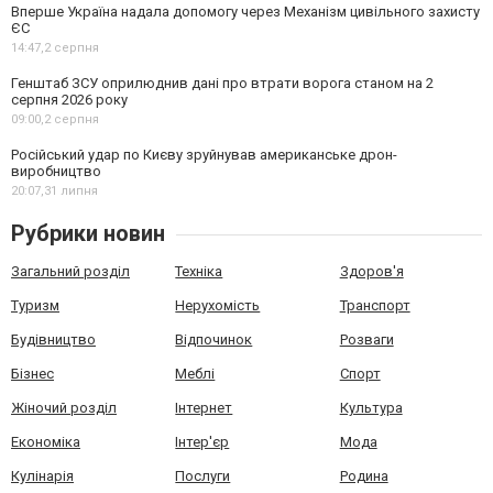
Вперше Україна надала допомогу через Механізм цивільного захисту
ЄС
14:47,
2 серпня
Генштаб ЗСУ оприлюднив дані про втрати ворога станом на 2
серпня 2026 року
09:00,
2 серпня
Російський удар по Києву зруйнував американське дрон-
виробництво
20:07,
31 липня
Рубрики новин
Загальний розділ
Техніка
Здоров'я
Туризм
Нерухомість
Транспорт
Будівництво
Відпочинок
Розваги
Бізнес
Меблі
Спорт
Жіночий розділ
Інтернет
Культура
Економіка
Інтер'єр
Мода
Кулінарія
Послуги
Родина