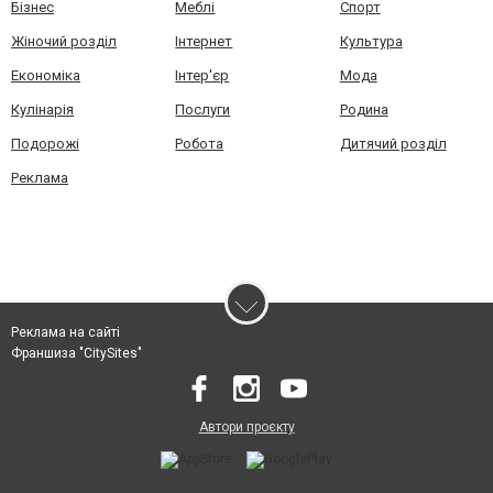
Бізнес
Меблі
Спорт
Жіночий розділ
Інтернет
Культура
Економіка
Інтер'єр
Мода
Кулінарія
Послуги
Родина
Подорожі
Робота
Дитячий розділ
Реклама
Реклама на сайті
Франшиза "CitySites"
Автори проєкту