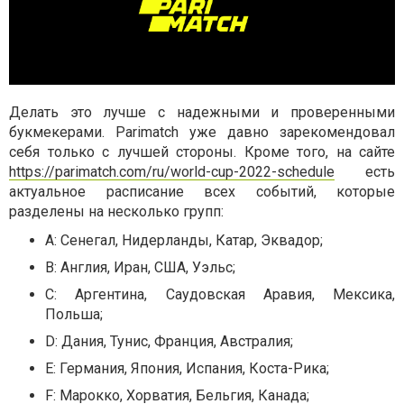
Делать это лучше с надежными и проверенными
букмекерами. Parimatch уже давно зарекомендовал
себя только с лучшей стороны. Кроме того, на сайте
https://parimatch.com/ru/world-cup-2022-schedule
есть
актуальное расписание всех событий, которые
разделены на несколько групп:
A: Сенегал, Нидерланды, Катар, Эквадор;
B: Англия, Иран, США, Уэльс;
C: Аргентина, Саудовская Аравия, Мексика,
Польша;
D: Дания, Тунис, Франция, Австралия;
E: Германия, Япония, Испания, Коста-Рика;
F: Марокко, Хорватия, Бельгия, Канада;