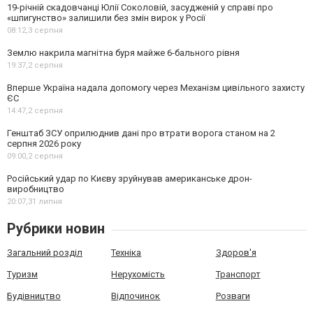
19-річній скадовчанці Юлії Соколовій, засудженій у справі про
«шпигунство» залишили без змін вирок у Росії
08:12,
3 серпня
Землю накрила магнітна буря майже 6-бального рівня
19:37,
2 серпня
Вперше Україна надала допомогу через Механізм цивільного захисту
ЄС
14:47,
2 серпня
Генштаб ЗСУ оприлюднив дані про втрати ворога станом на 2
серпня 2026 року
09:00,
2 серпня
Російський удар по Києву зруйнував американське дрон-
виробництво
20:07,
31 липня
Рубрики новин
Загальний розділ
Техніка
Здоров'я
Туризм
Нерухомість
Транспорт
Будівництво
Відпочинок
Розваги