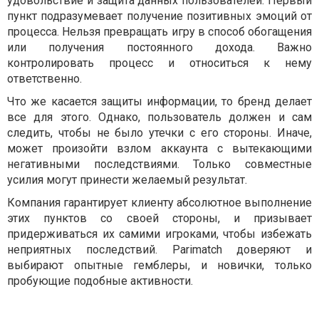
удовольствие и защита данных пользователей. Первый
пункт подразумевает получение позитивных эмоций от
процесса. Нельзя превращать игру в способ обогащения
или получения постоянного дохода. Важно
контролировать процесс и относиться к нему
ответственно.
Что же касается защиты информации, то бренд делает
все для этого. Однако, пользователь должен и сам
следить, чтобы не было утечки с его стороны. Иначе,
может произойти взлом аккаунта с вытекающими
негативными последствиями. Только совместные
усилия могут принести желаемый результат.
Компания гарантирует клиенту абсолютное выполнение
этих пунктов со своей стороны, и призывает
придерживаться их самими игроками, чтобы избежать
неприятных последствий. Parimatch доверяют и
выбирают опытные гемблеры, и новички, только
пробующие подобные активности.