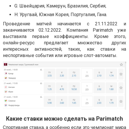
G: Швейцария, Камерун, Бразилия, Сербия;
H: Уругвай, Южная Корея, Португалия, Гана.
Проведение матчей начинается с 21.11.2022 и
заканчивается 02.12.2022. Компания Parimatch уже
выставила первые коэффициенты. Кроме этого,
онлайн-ресурс предлагает множество других
интересных активностей, таких, как ставки на
неспортивные события или игровые слот-автоматы.
Какие ставки можно сделать на Parimatch
Спортивная ставка, а особенно если это чемпионат мира