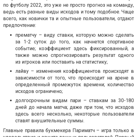
по футболу 2022, это уже не просто прогноз на команду,
ведь есть разные виды исходов и тому подобное. Чаще
всего, как новички та и опытные пользователи, отдают
предпочтение:
прематчу – виду ставки, которую можно сделать
за 1-2 суток до того, как начнется спортивное
событие; коэффициент здесь фиксированный, а
также можно спрогнозировать результат одного
из игроков или поставить на статистику;
лайву – изменения коэффициентов происходят в
зависимости от того, что происходит на арене в
определенный промежуток времени; количество
исходов ограничено;
долгосрочным видам пари – ставкам за 30-180
дней до начала матча; даже при том, что исходов
здесь всего несколько, некоторые пользователи
ставят внушительные суммы.
Главные правила букмекера Париматч – игра только в