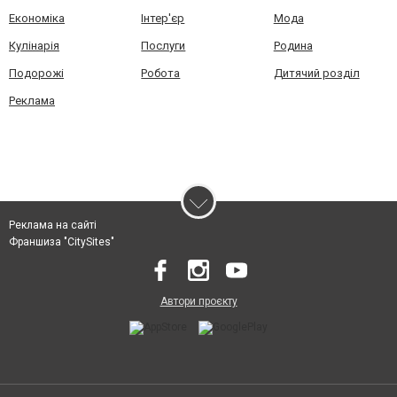
Економіка
Інтер'єр
Мода
Кулінарія
Послуги
Родина
Подорожі
Робота
Дитячий розділ
Реклама
Реклама на сайті
Франшиза "CitySites"
Автори проєкту