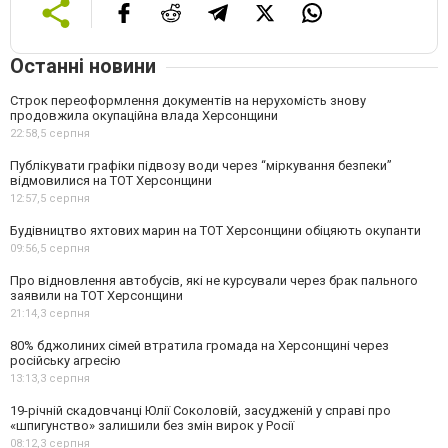
Останні новини
Строк переоформлення документів на нерухомість знову
продовжила окупаційна влада Херсонщини
22:58,
5 серпня
Публікувати графіки підвозу води через “міркування безпеки”
відмовилися на ТОТ Херсонщини
12:57,
5 серпня
Будівництво яхтових марин на ТОТ Херсонщини обіцяють окупанти
09:56,
5 серпня
Про відновлення автобусів, які не курсували через брак пального
заявили на ТОТ Херсонщини
21:14,
3 серпня
80% бджолиних сімей втратила громада на Херсонщині через
російську агресію
13:13,
3 серпня
19-річній скадовчанці Юлії Соколовій, засудженій у справі про
«шпигунство» залишили без змін вирок у Росії
08:12,
3 серпня