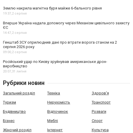
Землю накрила магнітна буря майже 6-бального рівня
19:37,
2 серпня
Вперше Україна надала допомогу через Механізм цивільного захисту
ЄС
14:47,
2 серпня
Генштаб ЗСУ оприлюднив дані про втрати ворога станом на 2
серпня 2026 року
09:00,
2 серпня
Російський удар по Києву зруйнував американське дрон-
виробництво
20:07,
31 липня
Рубрики новин
Загальний розділ
Техніка
Здоров'я
Туризм
Нерухомість
Транспорт
Будівництво
Відпочинок
Розваги
Бізнес
Меблі
Спорт
Жіночий розділ
Інтернет
Культура