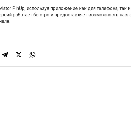
iator PinUp, используя приложение как для телефона, так и
ерсий работает быстро и предоставляет возможность насл
нале.