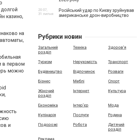
о
 долгой
20:07,
Російський удар по Києву зруйнував
31 липня
американське дрон-виробництво
йн казино,
инаково на
Рубрики новин
 автоматы,
Загальний
Техніка
Здоров'я
розділ
обильная
Туризм
Нерухомість
Транспорт
и в первом
перь можно
Будівництво
Відпочинок
Розваги
Бізнес
Меблі
Спорт
oid
Жіночий
Інтернет
Культура
ки,
розділ
Економіка
Інтер'єр
Мода
ожность
Кулінарія
Послуги
Родина
рсию
сов и
Подорожі
Робота
Дитячий
розділ
Реклама