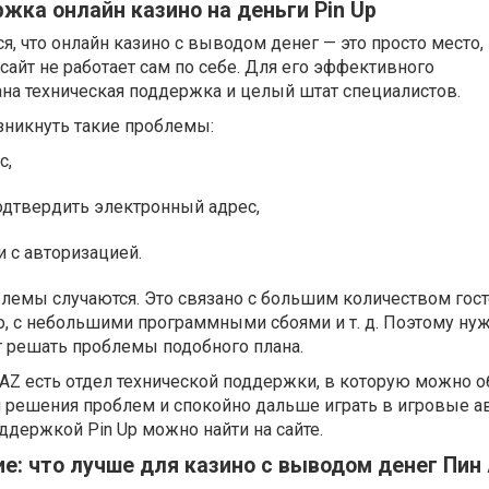
жка онлайн казино на деньги Pin Up
я, что онлайн казино с выводом денег — это просто место
 сайт не работает сам по себе. Для его эффективного
на техническая поддержка и целый штат специалистов.
зникнуть такие проблемы:
с,
одтвердить электронный адрес,
 с авторизацией.
лемы случаются. Это связано с большим количеством гост
 с небольшими программными сбоями и т. д. Поэтому ну
т решать проблемы подобного плана.
 AZ есть отдел технической поддержки, в которую можно о
я решения проблем и спокойно дальше играть в игровые а
оддержкой Pin Up можно найти на сайте.
е: что лучше для казино с выводом денег Пин