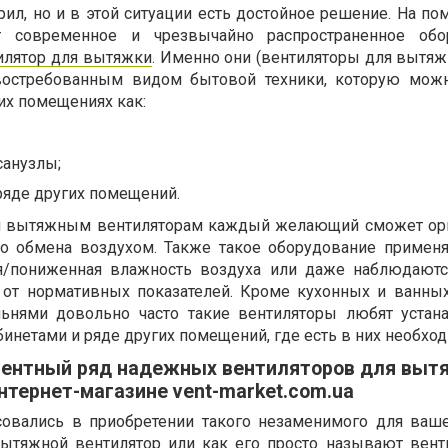
рил, но и в этой ситуации есть достойное решение. На п
 современное и чрезвычайно распространенное обор
илятор для вытяжки
. Именно они (вентиляторы для вытяж
востребованным видом бытовой техники, которую мож
их помещениях как:
санузлы;
ряде других помещений.
м вытяжным вентиляторам каждый желающий сможет ор
го обмена воздухом. Также такое оборудование примен
/пониженная влажность воздуха или даже наблюдаются
 от нормативных показателей. Кроме кухонных и ванных
льнями довольно часто такие вентиляторы любят устан
инетами и ряде других помещений, где есть в них необход
ентный ряд надежных вентиляторов для выт
нтернет-магазине vent-market.com.ua
совались в приобретении такого незаменимого для ваш
ытяжной вентилятор или как его просто называют вент