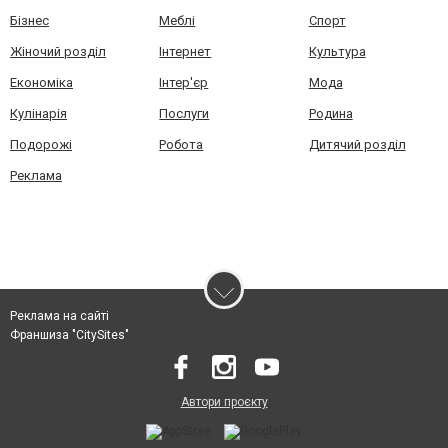
Бізнес
Меблі
Спорт
Жіночий розділ
Інтернет
Культура
Економіка
Інтер'єр
Мода
Кулінарія
Послуги
Родина
Подорожі
Робота
Дитячий розділ
Реклама
Реклама на сайті
Франшиза "CitySites"
Автори проєкту