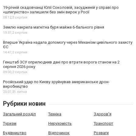
19-річній скадовчанці Юлії Соколовій, засудженій у справі про
«шпигунство» залишили без змін вирок у Росії
08:12,
3 серпня
Землю накрила магнітна буря майже 6-бального рівня
19:37,
2 серпня
Вперше Україна надала допомогу через Механізм цивільного захисту
ЄС
14:47,
2 серпня
Генштаб ЗСУ оприлюднив дані про втрати ворога станом на 2
серпня 2026 року
09:00,
2 серпня
Російський удар по Києву зруйнував американське дрон-
виробництво
20:07,
31 липня
Рубрики новин
Загальний розділ
Техніка
Здоров'я
Туризм
Нерухомість
Транспорт
Будівництво
Відпочинок
Розваги