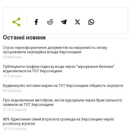
Останні новини
Строк переоформлення документів на нерухомість знову
продовжила окупаційна влада Херсонщини
22:58,
Вчора
Публікувати графіки підвозу води через “міркування безпеки”
відмовилися на ТОТ Херсонщини
12:57,
Вчора
Будівництво яхтових марин на ТОТ Херсонщини обіцяють окупанти
09:56,
Вчора
Про відновлення автобусів, які не курсували через брак пального
заявили на ТОТ Херсонщини
21:14,
3 серпня
80% бджолиних сімей втратила громада на Херсонщині через
російську агресію
13:13,
3 серпня