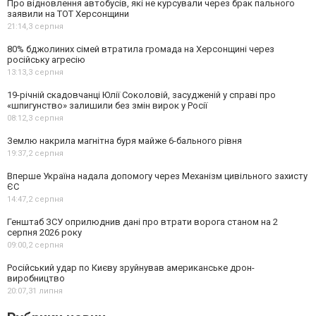
Про відновлення автобусів, які не курсували через брак пального
заявили на ТОТ Херсонщини
21:14,
3 серпня
80% бджолиних сімей втратила громада на Херсонщині через
російську агресію
13:13,
3 серпня
19-річній скадовчанці Юлії Соколовій, засудженій у справі про
«шпигунство» залишили без змін вирок у Росії
08:12,
3 серпня
Землю накрила магнітна буря майже 6-бального рівня
19:37,
2 серпня
Вперше Україна надала допомогу через Механізм цивільного захисту
ЄС
14:47,
2 серпня
Генштаб ЗСУ оприлюднив дані про втрати ворога станом на 2
серпня 2026 року
09:00,
2 серпня
Російський удар по Києву зруйнував американське дрон-
виробництво
20:07,
31 липня