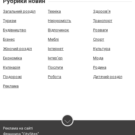
Рубрики новин
Загальний розділ
Техніка
Здоров'я
Туризм
Нерухомість
Транспорт
Будівництво
Відпочинок
Розваги
Бізнес
Меблі
Спорт
Жіночий розділ
Інтернет
Культура
Економіка
Інтер'єр
Мода
Кулінарія
Послуги
Родина
Подорожі
Робота
Дитячий розділ
Реклама
Реклама на сайті
Франшиза "CitySites"