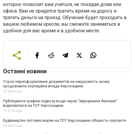
которое позволит вам учиться, не покидая дома или
офиса. Вам не придется тратить время на дорогу и
тратить деньги на проезд. Обучение будет проходить в
вашем любимом кресле, вы сможете заниматься в
удобное для вас время и в удобном месте.
Останні новини
Строк переоформлення документів на нерухомість знову
продовжила окупаційна влада Херсонщини
22:58,
Вчора
Публікувати графіки підвозу води через “міркування безпеки”
відмовилися на ТОТ Херсонщини
12:57,
Вчора
Будівництво яхтових марин на ТОТ Херсонщини обіцяють окупанти
09:56,
Вчора