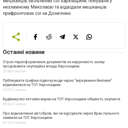
мешканців звільнених сіл Харківщини, побували у
незламному Миколаєві та відвідали мешканців
прифронтових сіл на Донеччині.
Останні новини
Строк переоформлення документів на нерухомість знову
продовжила окупаційна влада Херсонщини
22:58,
5 серпня
Публікувати графіки підвозу води через “міркування безпеки”
відмовилися на ТОТ Херсонщини
12:57,
5 серпня
Будівництво яхтових марин на ТОТ Херсонщини обіцяють окупанти
09:56,
5 серпня
Про відновлення автобусів, які не курсували через брак пального
заявили на ТОТ Херсонщини
21:14,
3 серпня