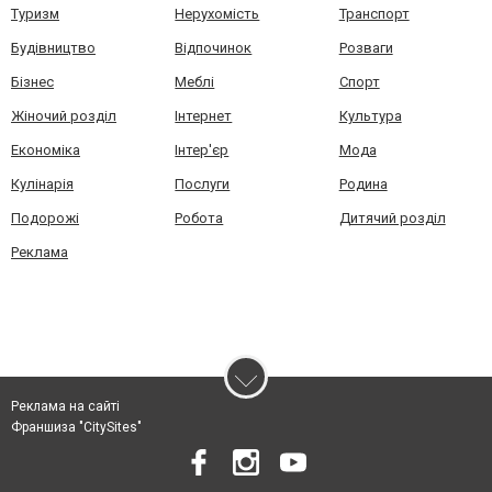
Туризм
Нерухомість
Транспорт
Будівництво
Відпочинок
Розваги
Бізнес
Меблі
Спорт
Жіночий розділ
Інтернет
Культура
Економіка
Інтер'єр
Мода
Кулінарія
Послуги
Родина
Подорожі
Робота
Дитячий розділ
Реклама
Реклама на сайті
Франшиза "CitySites"