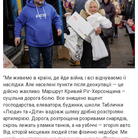
“Ми живемо в країні, де йде війна, і всі відчуваємо її
наслідки. Але населені пункти після деокупації — це
дійсно жахливо. Маршрут Кривий Ріг-Херсонщина —
суцільна дорога болю. Все знищено вщент:
господарства, елеватори, будинки, школи. Таблички
«Люди» та «Діти» вздовж шляху дрібно розстріляні
артилерією. Дорога, розтрощена розривами снарядів,
скрізь лежать уламки танків, а на узбіччі — згорілі авто.
Від історій місцевих людей стає фізично недобре. Ми