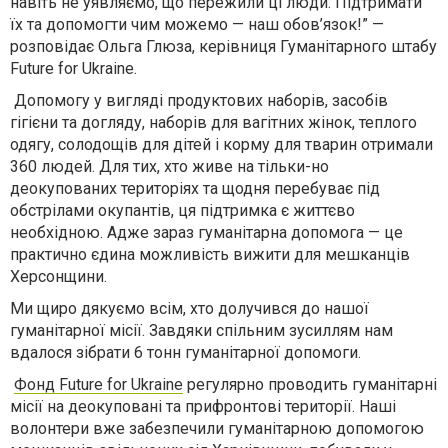
навіть не уявляємо, що пережили ці люди. Підтримати
їх та допомогти чим можемо — наш обов’язок!” —
розповідає Ольга Глюза, керівниця Гуманітарного штабу
Future for Ukraine.
Допомогу у вигляді продуктових наборів, засобів
гігієни та догляду, наборів для вагітних жінок, теплого
одягу, солодощів для дітей і корму для тварин отримали
360 людей. Для тих, хто живе на тільки-но
деокупованих територіях та щодня перебуває під
обстрілами окупантів, ця підтримка є життєво
необхідною. Адже зараз гуманітарна допомога — це
практично єдина можливість вижити для мешканців
Херсонщини.
Ми щиро дякуємо всім, хто долучився до нашої
гуманітарної місії. Завдяки спільним зусиллям нам
вдалося зібрати 6 тонн гуманітарної допомоги.
Фонд Future for Ukraine
регулярно проводить гуманітарні
місії на деокуповані та прифронтові території. Наші
волонтери вже забезпечили гуманітарною допомогою