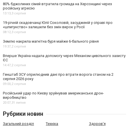
80% бджолиних сімей втратила громада на Херсонщині через
російську агресію
13:13,
3 серпня
19-річній скадовчанці Юлії Соколовій, засудженій у справі про
«шпигунство» залишили без змін вирок у Росії
08:12,
3 серпня
Землю накрила магнітна буря майже 6-бального рівня
19:37,
2 серпня
Вперше Україна надала допомогу через Механізм цивільного захисту
ЄС
14:47,
2 серпня
Генштаб ЗСУ оприлюднив дані про втрати ворога станом на 2
серпня 2026 року
09:00,
2 серпня
Російський удар по Києву зруйнував американське дрон-
виробництво
20:07,
31 липня
Рубрики новин
Загальний розділ
Техніка
Здоров'я