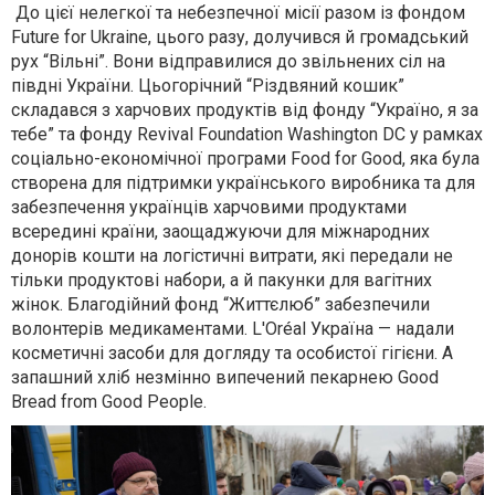
До цієї нелегкої та небезпечної місії разом із фондом
Future for Ukraine, цього разу, долучився й громадський
рух “Вільні”. Вони відправилися до звільнених сіл на
півдні України. Цьогорічний “Різдвяний кошик”
складався з харчових продуктів від фонду “Україно, я за
тебе” та фонду Revival Foundation Washington DC у рамках
соціально-економічної програми Food for Good, яка була
створена для підтримки українського виробника та для
забезпечення українців харчовими продуктами
всередині країни, заощаджуючи для міжнародних
донорів кошти на логістичні витрати, які передали не
тільки продуктові набори, а й пакунки для вагітних
жінок. Благодійний фонд “Життєлюб” забезпечили
волонтерів медикаментами. L'Oréal Україна — надали
косметичні засоби для догляду та особистої гігієни. А
запашний хліб незмінно випечений пекарнею Good
Bread from Good People.