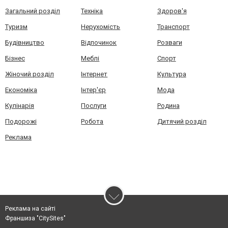
Загальний розділ
Техніка
Здоров'я
Туризм
Нерухомість
Транспорт
Будівництво
Відпочинок
Розваги
Бізнес
Меблі
Спорт
Жіночий розділ
Інтернет
Культура
Економіка
Інтер'єр
Мода
Кулінарія
Послуги
Родина
Подорожі
Робота
Дитячий розділ
Реклама
Реклама на сайті
Франшиза "CitySites"