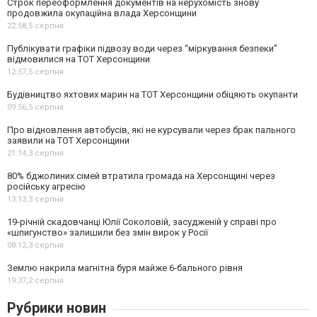
Строк переоформлення документів на нерухомість знову
продовжила окупаційна влада Херсонщини
22:58,
5 серпня
Публікувати графіки підвозу води через “міркування безпеки”
відмовилися на ТОТ Херсонщини
12:57,
5 серпня
Будівництво яхтових марин на ТОТ Херсонщини обіцяють окупанти
09:56,
5 серпня
Про відновлення автобусів, які не курсували через брак пального
заявили на ТОТ Херсонщини
21:14,
3 серпня
80% бджолиних сімей втратила громада на Херсонщині через
російську агресію
13:13,
3 серпня
19-річній скадовчанці Юлії Соколовій, засудженій у справі про
«шпигунство» залишили без змін вирок у Росії
08:12,
3 серпня
Землю накрила магнітна буря майже 6-бального рівня
19:37,
2 серпня
Рубрики новин