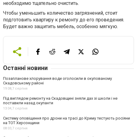
необходимо тщательно очистить.
Чтобы уменьшить количество загрязнений, стоит
подготовить квартиру к ремонту до его проведения.
Будет важно защитить мебель, особенно мягкую.
Останні новини
Позапланове хлорування води оголосили в окупованому
Скадовському районі
19:08,
7 серпня
Під виглядом ремонту на Скадовщині зняли дах зі школи і не
поставили назад окупанти
13:04,
7 серпня
Систему оповіщення про дрони на трасі до Криму тестують росіяни
на ТОТ Херсонщини
08:03,
7 серпня