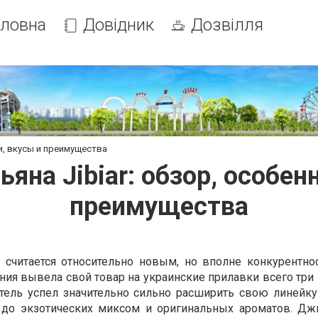
оловна
Довідник
Дозвілля
ти, вкусы и преимущества
ьяна Jibiar: обзор, особен
преимущества
ar считается относительно новым, но вполне конкурентн
ния вывела свой товар на украинские прилавки всего три 
тель успел значительно сильно расширить свою линейку
й до экзотических миксом и оригинальных ароматов. Дж