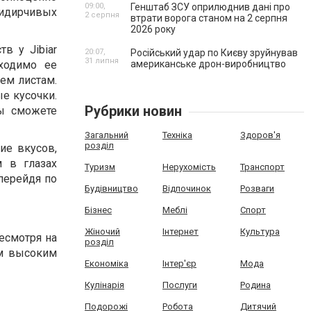
09:00,
Генштаб ЗСУ оприлюднив дані про
ридирчивых
2 серпня
втрати ворога станом на 2 серпня
2026 року
в у Jibiar
20:07,
Російський удар по Києву зруйнував
31 липня
ходимо ее
американське дрон-виробництво
ем листам.
е кусочки.
Рубрики новин
вы сможете
Загальний
Техніка
Здоров'я
розділ
зие вкусов,
м в глазах
Туризм
Нерухомість
Транспорт
перейдя по
Будівництво
Відпочинок
Розваги
Бізнес
Меблі
Спорт
Жіночий
Інтернет
Культура
Несмотря на
розділ
им высоким
Економіка
Інтер'єр
Мода
Кулінарія
Послуги
Родина
Подорожі
Робота
Дитячий