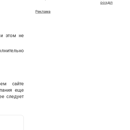
розділ
Реклама
ри этом не
олнительно
ем сайте
мпания еще
ее следует