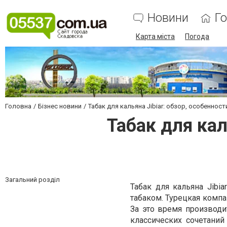
Новини
Г
Карта міста
Погода
Головна
Бізнес новини
Табак для кальяна Jibiar: обзор, особеннос
Табак для кал
Загальний розділ
Табак для кальяна Jibi
табаком. Турецкая компа
За это время производи
классических сочетани