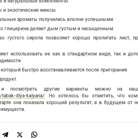
е и натуральные компоненты.
 и экзотические миксы.
льные ароматы получились вполне успешными.
о глицерина делает дым густым и насыщенным.
о густого сиропа позволяет хорошо пропитать лист, п
ляет использовать ее как в стандартном виде, так и доп
одимости.
 который быстро восстанавливается после пригорания.
продукт.
r и посмотреть другие варианты можно на наш
u/tabak-dlya-kalyana/
. Но хотелось бы отметить, что ко
тарте она показала хороший результат, а в будущем от н
еимуществ.