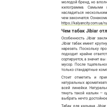
молодой бренд, но вполн
килограмма. Самыми 
насладиться нескольким
чем закончатся. Ознаком
https://kalyancity.com.ua/r
Чем табак Jibiar от
Особенность Jibiar закл
Jibiar табак имеет круп
нарезать. Поскольку про
подходит крайне ответс
сортируется, а значит в
мусор. После тщательног
только стандартные ком
Стоит отметить и при
натуральных ароматизат
всей линейки. Натураль
тянуть такой кальян — 
выбрать нечто достойное
Табак для кальяна Jibi