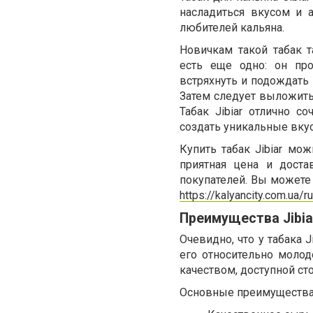
насладиться вкусом и 
любителей кальяна.
Новичкам такой табак т
есть еще одно: он пр
встряхнуть и подождать 
Затем следует выложить
Табак Jibiar отлично с
создать уникальные вкус
Купить табак Jibiar мож
приятная цена и доста
покупателей. Вы можете
https://kalyancity.com.ua/r
Преимущества Jibia
Очевидно, что у табака 
его относительно моло
качеством, доступной ст
Основные преимущества 