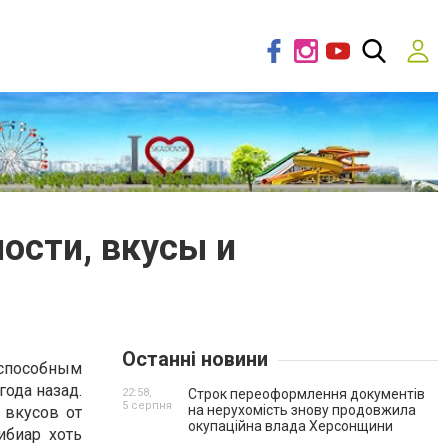
ности, вкусы и
Останні новини
оспособным
года назад.
22:58,
Строк переоформлення документів
5 серпня
на нерухомість знову продовжила
 вкусов от
окупаційна влада Херсонщини
ибиар хоть