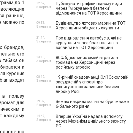
грамм до 1
12:57,
Публікувати графіки підвозу води
5 серпня
через “міркування безпеки”
зволяющие
відмовилися на ТОТ Херсонщини
ся раньше,
я можно по
09:56,
Будівництво яхтових марин на ТОТ
5 серпня
Херсонщини обіцяють окупанти
21:14,
Про відновлення автобусів, які не
3 серпня
курсували через брак пального
х брендов,
заявили на ТОТ Херсонщини
ительно его
13:13,
80% бджолиних сімей втратила
 табака он
3 серпня
громада на Херсонщині через
бирается и
російську агресію
для курения
08:12,
19-річній скадовчанці Юлії Соколовій,
biar входят
3 серпня
засудженій у справі про
«шпигунство» залишили без змін
вирок у Росії
 в пользу
19:37,
Землю накрила магнітна буря майже
аромат для
2 серпня
6-бального рівня
мическим и
ит каждому
14:47,
Вперше Україна надала допомогу
2 серпня
через Механізм цивільного захисту
ЄС
полноценно