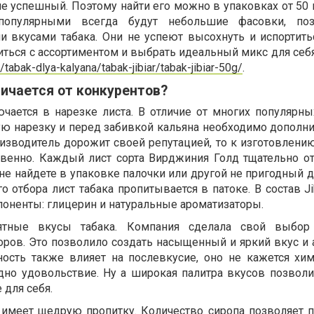
е успешный. Поэтому найти его можно в упаковках от 50 
популярными всегда будут небольшие фасовки, по
и вкусами табака. Они не успеют высохнуть и испортить
иться с ассортиментом и выбрать идеальный микс для себ
u/tabak-dlya-kalyana/tabak-jibiar/tabak-jibiar-50g/
.
личается от конкурентов?
ючается в нарезке листа. В отличие от многих популярны
ную нарезку и перед забивкой кальяна необходимо дополн
изводитель дорожит своей репутацией, то к изготовлению
твенно. Каждый лист сорта Вирджиния Голд тщательно от
ы не найдете в упаковке палочки или другой не пригодный 
о отбора лист табака пропитывается в патоке. В состав Ji
поненты: глицерин и натуральные ароматизаторы.
ятные вкусы табака. Компания сделала свой выбор
оров. Это позволило создать насыщенный и яркий вкус и 
ность также влияет на послевкусие, оно не кажется хи
одно удовольствие. Ну а широкая палитра вкусов позвол
 для себя.
ar имеет щедрую пропитку. Количество сиропа позволяет 