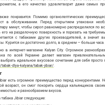
ароматом, а его качество удовлетворит даже самых п
акже понравится. Помимо органолептических преимущест
ост в обслуживании. Перед открытием упаковки необ
пару минут, чтобы сироп равномерно распределился по вс
 его на разделочную поверхность и порезать на требуемы
очетается с табаками других производителей, а значит 
ы. Курится он достаточно долго, в среднем — больше часа.
но в интернет-магазине Kalyan City. Огромное разнообра
вка по всей Украине делает магазин привлекательны
 выбрать идеальное вкусовое сочетание для себя просто 
u/tabak-dlya-kalyana/tabak-jibiar/
.
r
Jibiar есть огромное преимущество перед конкурентами. 
дой возраст, он смог покорить сердца кальянщиков сво
оимостью и разнообразием вкусов.
табака Jibiar следующие: