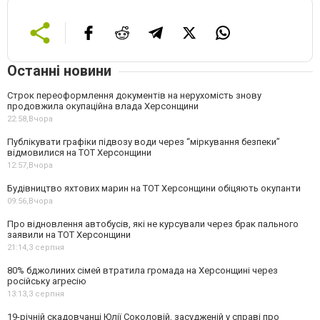
Останні новини
Строк переоформлення документів на нерухомість знову
продовжила окупаційна влада Херсонщини
22:58,
Вчора
Публікувати графіки підвозу води через “міркування безпеки”
відмовилися на ТОТ Херсонщини
12:57,
Вчора
Будівництво яхтових марин на ТОТ Херсонщини обіцяють окупанти
09:56,
Вчора
Про відновлення автобусів, які не курсували через брак пального
заявили на ТОТ Херсонщини
21:14,
3 серпня
80% бджолиних сімей втратила громада на Херсонщині через
російську агресію
13:13,
3 серпня
19-річній скадовчанці Юлії Соколовій, засудженій у справі про