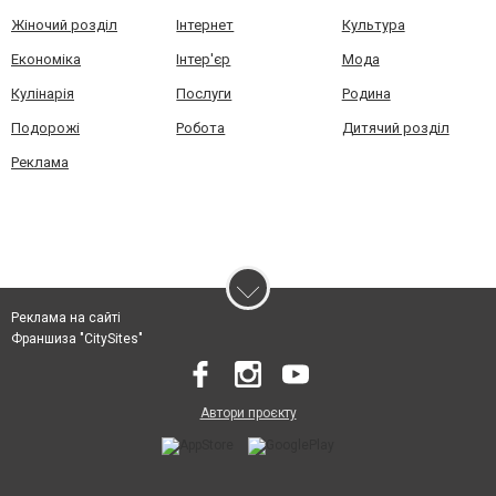
Жіночий розділ
Інтернет
Культура
Економіка
Інтер'єр
Мода
Кулінарія
Послуги
Родина
Подорожі
Робота
Дитячий розділ
Реклама
Реклама на сайті
Франшиза "CitySites"
Автори проєкту