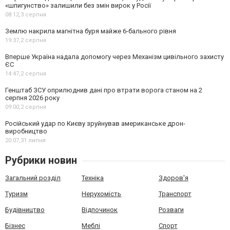
«шпигунство» залишили без змін вирок у Росії
08:12,
3 серпня
Землю накрила магнітна буря майже 6-бального рівня
19:37,
2 серпня
Вперше Україна надала допомогу через Механізм цивільного захисту
ЄС
14:47,
2 серпня
Генштаб ЗСУ оприлюднив дані про втрати ворога станом на 2
серпня 2026 року
09:00,
2 серпня
Російський удар по Києву зруйнував американське дрон-
виробництво
20:07,
31 липня
Рубрики новин
Загальний розділ
Техніка
Здоров'я
Туризм
Нерухомість
Транспорт
Будівництво
Відпочинок
Розваги
Бізнес
Меблі
Спорт