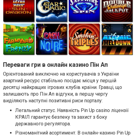
Переваги гри в онлайн казино Пін Ап
Орієнтований виключно на користувачів з України
азартний ресурс стабільно посідає місця у першій
десятці найкращих ігрових клубів країни. Гравці, що
залишають про Пін Ап відгуки, в першу чергу
виділяють наступні позитивні риси порталу:
Легальний статус. Наявність Pin Up casino ліцензії
КРАІЛ гарантує безпеку та захист з боку
державного регулятора.
Різноманітний асортимент. В онлайн-казино Pin Up