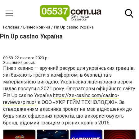
Головна
Бізнес новини
Pin Up casino Україна
Pin Up casino Україна
09:58,
22 лютого 2023 р.
Загальний розділ
Пінап казино — зручний ресурс для українських гравців,
які бажають грати з комфортом, в безпеці та з
матеріальною вигодою. Українська ліцензована версія
надає послуги з 2021 року. Оператором офіційного сайту
Pin Up casino Україна
https://ze-casino.com/casino-
reviews/pinup/
є ООО «УКР ГЕЙМ ТЕХНОЛОДЖІ». За
ствердженням власника проект не має відношення до
будь-яких офшорних проектів, що використовують
бренд, відомий гравцям з різних країн з 2016.