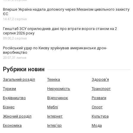
Вперше Україна надала допомогу через Механізм цивільного захисту
ЄС
14:47,
2 серпня
Генштаб ЗСУ оприлюднив дані про втрати ворога станом на 2
серпня 2026 року
09:00,
2 серпня
Російський удар по Києву зруйнував американське дрон-
виробництво
20:07,
31 липня
Рубрики новин
Загальний розділ
Техніка
Здоров'я
Туризм
Нерухомість
Транспорт
Будівництво
Відпочинок
Розваги
Бізнес
Меблі
Спорт
Жіночий розділ
Інтернет
Культура
Економіка
Інтер'єр
Мода