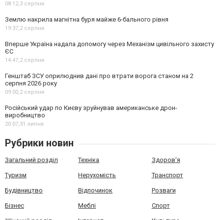
08:12,
3 серпня
Землю накрила магнітна буря майже 6-бального рівня
19:37,
2 серпня
Вперше Україна надала допомогу через Механізм цивільного захисту
ЄС
14:47,
2 серпня
Генштаб ЗСУ оприлюднив дані про втрати ворога станом на 2
серпня 2026 року
09:00,
2 серпня
Російський удар по Києву зруйнував американське дрон-
виробництво
20:07,
31 липня
Рубрики новин
Загальний розділ
Техніка
Здоров'я
Туризм
Нерухомість
Транспорт
Будівництво
Відпочинок
Розваги
Бізнес
Меблі
Спорт