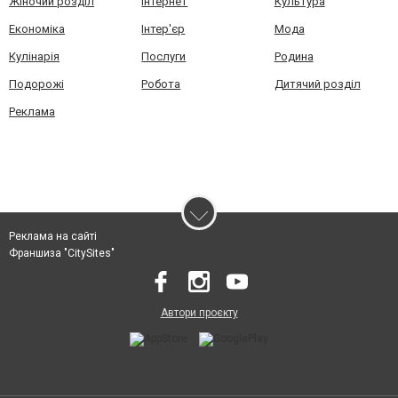
Жіночий розділ
Інтернет
Культура
Економіка
Інтер'єр
Мода
Кулінарія
Послуги
Родина
Подорожі
Робота
Дитячий розділ
Реклама
Реклама на сайті
Франшиза "CitySites"
Автори проєкту