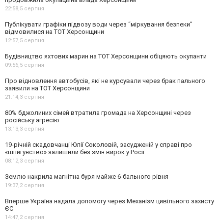
22:58,
5 серпня
Публікувати графіки підвозу води через “міркування безпеки”
відмовилися на ТОТ Херсонщини
12:57,
5 серпня
Будівництво яхтових марин на ТОТ Херсонщини обіцяють окупанти
09:56,
5 серпня
Про відновлення автобусів, які не курсували через брак пального
заявили на ТОТ Херсонщини
21:14,
3 серпня
80% бджолиних сімей втратила громада на Херсонщині через
російську агресію
13:13,
3 серпня
19-річній скадовчанці Юлії Соколовій, засудженій у справі про
«шпигунство» залишили без змін вирок у Росії
08:12,
3 серпня
Землю накрила магнітна буря майже 6-бального рівня
19:37,
2 серпня
Вперше Україна надала допомогу через Механізм цивільного захисту
ЄС
14:47,
2 серпня