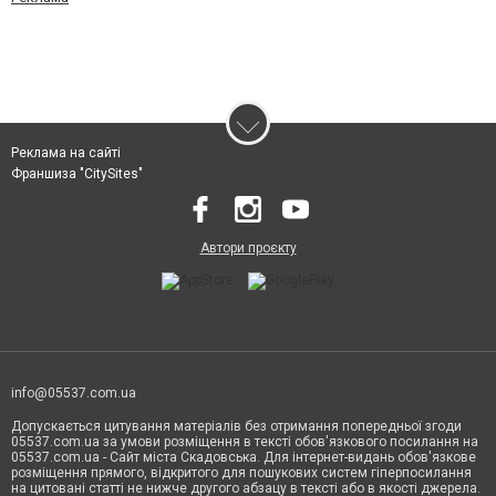
Реклама на сайті
Франшиза "CitySites"
Автори проєкту
info@05537.com.ua
Допускається цитування матеріалів без отримання попередньої згоди
05537.com.ua за умови розміщення в тексті обов'язкового посилання на
05537.com.ua - Сайт міста Скадовська. Для інтернет-видань обов'язкове
розміщення прямого, відкритого для пошукових систем гіперпосилання
на цитовані статті не нижче другого абзацу в тексті або в якості джерела.