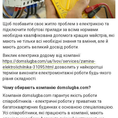
Щоб позбавити своє житло проблем з електрикою та
підключити побутові прилади за всіма нормами
необхідна кваліфікована допомога кращих майстрів, які
мають не тільки всі необхідні знання та вміння, але й
мають досить великий досвід роботи.
Виклик електрика додому від компанії
https://domslugba.com/ua/lvov/services/zamina-
elektrolichilnika-31095.html
дозволить у найкоротші
терміни виконати електромонтажні роботи будь-якого
рівня складності.
Чому обирають компанію domslugba.com?
Компанія
domslugba.com гарантує якість роботи
співробітників - електричні роботи у приватних та
багатоквартирних будинках є основною спеціалізацією.
Усі співробітники, які працюють в компанії, мають