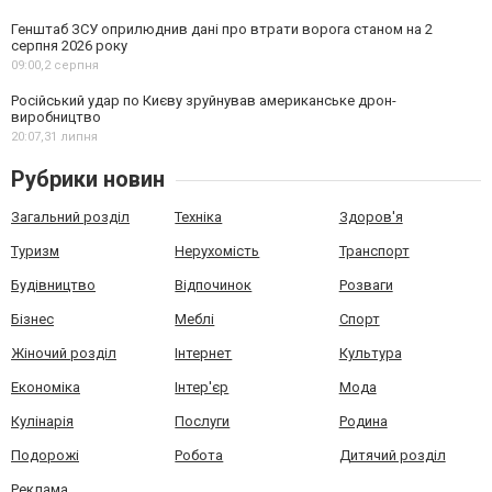
Генштаб ЗСУ оприлюднив дані про втрати ворога станом на 2
серпня 2026 року
09:00,
2 серпня
Російський удар по Києву зруйнував американське дрон-
виробництво
20:07,
31 липня
Рубрики новин
Загальний розділ
Техніка
Здоров'я
Туризм
Нерухомість
Транспорт
Будівництво
Відпочинок
Розваги
Бізнес
Меблі
Спорт
Жіночий розділ
Інтернет
Культура
Економіка
Інтер'єр
Мода
Кулінарія
Послуги
Родина
Подорожі
Робота
Дитячий розділ
Реклама