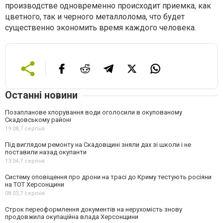
производстве одновременно происходит приемка, как
цветного, так и черного металлолома, что будет
существенно экономить время каждого человека.
Останні новини
Позапланове хлорування води оголосили в окупованому
Скадовському районі
19:08,
7 серпня
Під виглядом ремонту на Скадовщині зняли дах зі школи і не
поставили назад окупанти
13:04,
7 серпня
Систему оповіщення про дрони на трасі до Криму тестують росіяни
на ТОТ Херсонщини
08:03,
7 серпня
Строк переоформлення документів на нерухомість знову
продовжила окупаційна влада Херсонщини