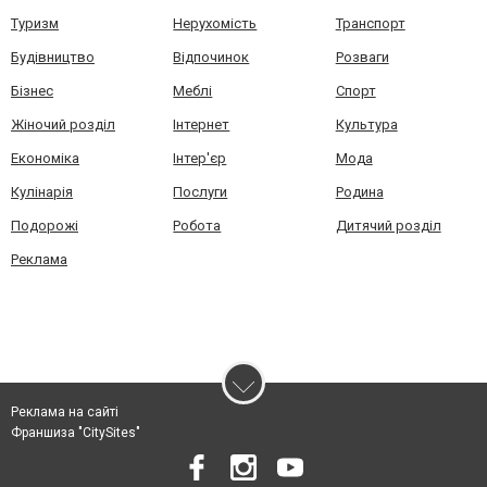
Туризм
Нерухомість
Транспорт
Будівництво
Відпочинок
Розваги
Бізнес
Меблі
Спорт
Жіночий розділ
Інтернет
Культура
Економіка
Інтер'єр
Мода
Кулінарія
Послуги
Родина
Подорожі
Робота
Дитячий розділ
Реклама
Реклама на сайті
Франшиза "CitySites"