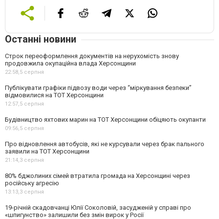
Останні новини
Строк переоформлення документів на нерухомість знову
продовжила окупаційна влада Херсонщини
22:58,
5 серпня
Публікувати графіки підвозу води через “міркування безпеки”
відмовилися на ТОТ Херсонщини
12:57,
5 серпня
Будівництво яхтових марин на ТОТ Херсонщини обіцяють окупанти
09:56,
5 серпня
Про відновлення автобусів, які не курсували через брак пального
заявили на ТОТ Херсонщини
21:14,
3 серпня
80% бджолиних сімей втратила громада на Херсонщині через
російську агресію
13:13,
3 серпня
19-річній скадовчанці Юлії Соколовій, засудженій у справі про
«шпигунство» залишили без змін вирок у Росії