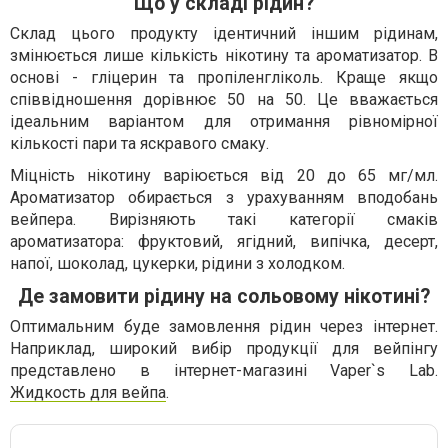
Що у складі рідин?
Склад цього продукту ідентичний іншим рідинам,
змінюється лише кількість нікотину та ароматизатор. В
основі - гліцерин та пропіленгліколь. Краще якщо
співвідношення дорівнює 50 на 50. Це вважається
ідеальним варіантом для отримання рівномірної
кількості пари та яскравого смаку.
Міцність нікотину варіюється від 20 до 65 мг/мл.
Ароматизатор обирається з урахуванням вподобань
вейпера. Вирізняють такі категорії смаків
ароматизатора: фруктовий, ягідний, випічка, десерт,
напої, шоколад, цукерки, рідини з холодком.
Де замовити рідину на сольовому нікотині?
Оптимальним буде замовлення рідин через інтернет.
Наприклад, широкий вибір продукції для вейпінгу
представлено в інтернет-магазині Vaper`s Lab.
Жидкость для вейпа
.