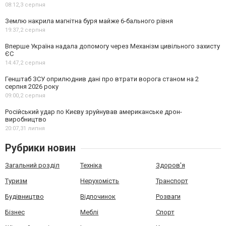
08:12,
3 серпня
Землю накрила магнітна буря майже 6-бального рівня
19:37,
2 серпня
Вперше Україна надала допомогу через Механізм цивільного захисту
ЄС
14:47,
2 серпня
Генштаб ЗСУ оприлюднив дані про втрати ворога станом на 2
серпня 2026 року
09:00,
2 серпня
Російський удар по Києву зруйнував американське дрон-
виробництво
20:07,
31 липня
Рубрики новин
Загальний розділ
Техніка
Здоров'я
Туризм
Нерухомість
Транспорт
Будівництво
Відпочинок
Розваги
Бізнес
Меблі
Спорт