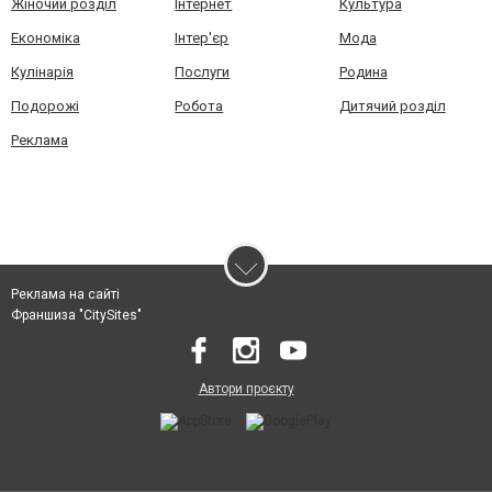
Жіночий розділ
Інтернет
Культура
Економіка
Інтер'єр
Мода
Кулінарія
Послуги
Родина
Подорожі
Робота
Дитячий розділ
Реклама
Реклама на сайті
Франшиза "CitySites"
Автори проєкту