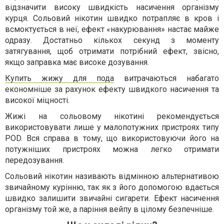
відзначити високу швидкість насичення організму
курця. Сольовий нікотин швидко потрапляє в кров і
всмоктується в неї, ефект «накурювання» настає майже
одразу. Достатньо кількох секунд з моменту
затягування, щоб отримати потрібний ефект, звісно,
якщо заправка має високе дозування.
Купить жижу для пода
витрачаються набагато
економніше за рахунок ефекту швидкого насичення та
високої міцності.
Жижі на сольовому нікотині рекомендується
використовувати лише у малопотужних пристроях типу
POD. Вся справа в тому, що використовуючи його на
потужніших пристроях можна легко отримати
передозування.
Сольовий нікотин називають відмінною альтернативою
звичайному курінню, так як з його допомогою вдається
швидко залишити звичайні сигарети. Ефект насичення
організму той же, а паріння вейпу в цілому безпечніше.