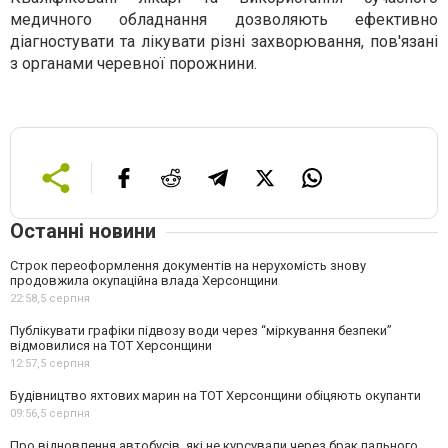
медичного обладнання дозволяють ефективно
діагностувати та лікувати різні захворювання, пов'язані
з органами черевної порожнини.
Останні новини
Строк переоформлення документів на нерухомість знову
продовжила окупаційна влада Херсонщини
22:58,
5 серпня
Публікувати графіки підвозу води через “міркування безпеки”
відмовилися на ТОТ Херсонщини
12:57,
5 серпня
Будівництво яхтових марин на ТОТ Херсонщини обіцяють окупанти
09:56,
5 серпня
Про відновлення автобусів, які не курсували через брак пального