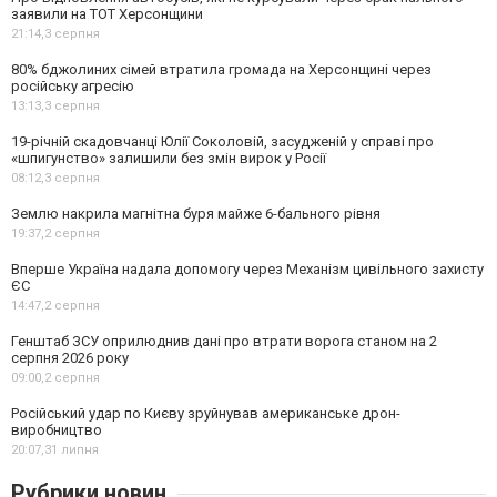
заявили на ТОТ Херсонщини
21:14,
3 серпня
80% бджолиних сімей втратила громада на Херсонщині через
російську агресію
13:13,
3 серпня
19-річній скадовчанці Юлії Соколовій, засудженій у справі про
«шпигунство» залишили без змін вирок у Росії
08:12,
3 серпня
Землю накрила магнітна буря майже 6-бального рівня
19:37,
2 серпня
Вперше Україна надала допомогу через Механізм цивільного захисту
ЄС
14:47,
2 серпня
Генштаб ЗСУ оприлюднив дані про втрати ворога станом на 2
серпня 2026 року
09:00,
2 серпня
Російський удар по Києву зруйнував американське дрон-
виробництво
20:07,
31 липня
Рубрики новин