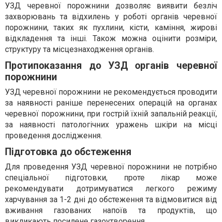
УЗД черевної порожнини дозволяє виявити безліч
захворювань та відхилень у роботі органів черевної
порожнини, таких як пухлини, кісти, каміння, жирові
відкладення та інші. Також можна оцінити розміри,
структуру та місцезнаходження органів.
Протипоказання до УЗД органів черевної
порожнини
УЗД черевної порожнини не рекомендується проводити
за наявності раніше перенесених операцій на органах
черевної порожнини, при гострій їхній запальній реакції,
за наявності патологічних уражень шкіри на місці
проведення дослідження.
Підготовка до обстеження
Для проведення УЗД черевної порожнини не потрібно
спеціальної підготовки, проте лікар може
рекомендувати дотримуватися легкого режиму
харчування за 1-2 дні до обстеження та відмовитися від
вживання газованих напоїв та продуктів, що
викликають посилене газоутворення.