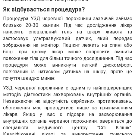
Як відбувається процедура?
Процедура УЗД черевної порожнини зазвичай займає
близько 20-30 хвилин. Під час дослідження лікар
наносить спеціальний гель на шкіру живота та
застосовує ультразвуковий датчик, який передає
зображення на монітор. Пацієнт лежить на спині або
боці, при цьому лікар може попросити змінити
положення тіла для більш точного дослідження. Під час
процедури може виникнути легкий дискомфорт,
пов'язаний із натиском датчика на шкіру, проте це
почуття швидко минає.
УЗД черевної порожнини є одним із найпоширеніших
методів діагностики захворювань внутрішніх органів.
Незважаючи на відсутність серйозних протипоказань,
обстеження має проводитись лише за призначенням
лікаря. Якщо у вас є підозри на захворювання
внутрішніх органів черевної порожнини, зверніться до
спеціаліста медичного центру "Сіті Клінік".
Кваліфіковані лікарі та використання сучасного