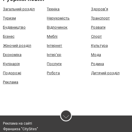
Загальний розділ
Техніка
Здоров'я
Туризм
Нерухомість
Транспорт
Будівництво
Відпочинок
Розваги
Бізнес
Меблі
Спорт
Жіночий розділ
Інтернет
Культура
Економіка
Інтер'єр
Мода
Кулінарія
Послуги
Родина
Подорожі
Робота
Дитячий розділ
Реклама
Реклама на сайті
Франшиза "CitySites"