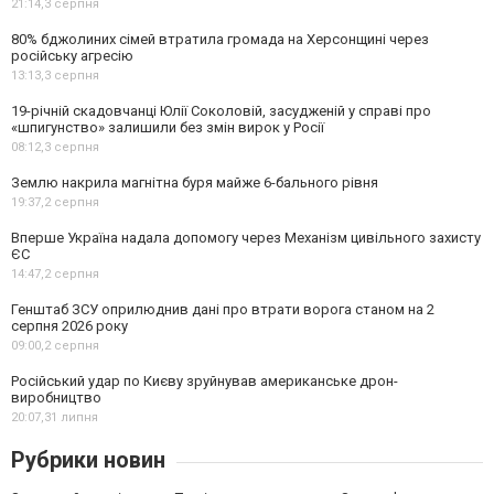
21:14,
3 серпня
80% бджолиних сімей втратила громада на Херсонщині через
російську агресію
13:13,
3 серпня
19-річній скадовчанці Юлії Соколовій, засудженій у справі про
«шпигунство» залишили без змін вирок у Росії
08:12,
3 серпня
Землю накрила магнітна буря майже 6-бального рівня
19:37,
2 серпня
Вперше Україна надала допомогу через Механізм цивільного захисту
ЄС
14:47,
2 серпня
Генштаб ЗСУ оприлюднив дані про втрати ворога станом на 2
серпня 2026 року
09:00,
2 серпня
Російський удар по Києву зруйнував американське дрон-
виробництво
20:07,
31 липня
Рубрики новин