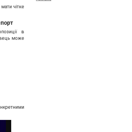
мати чітке
спорт
позиції в
авець може
нкретними