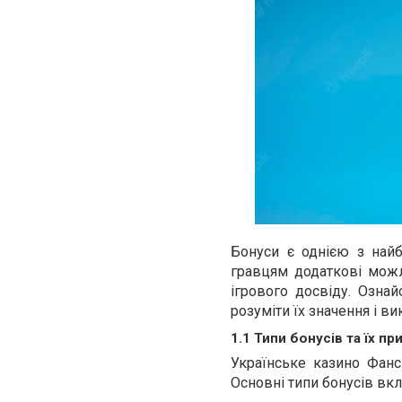
Бонуси є однією з най
гравцям додаткові мож
ігрового досвіду. Озн
розуміти їх значення і ви
1.1 Типи бонусів та їх п
Українське казино Фанс
Основні типи бонусів вк