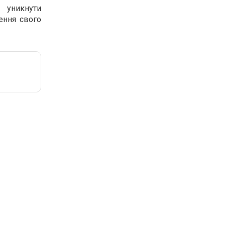
 уникнути
ення свого