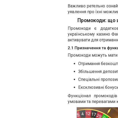
Важливо ретельно ознай
уявлення про їхні можли
Промокоди: що ц
Промокоди є додатков
українському казино Фан
активувати для отриманн
2.1 Призначення та функ
Промокоди можуть мати 
Отримання безкошто
Збільшення депозит
Спеціальні пропозиц
Ексклюзивні бонуси
Функціонал промокоді
умовами та перевагами 