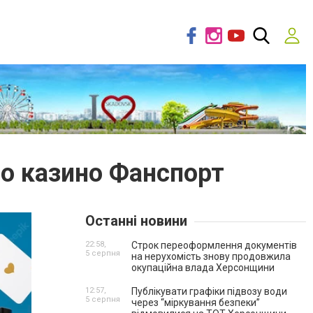
го казино Фанспорт
Останні новини
22:58,
Строк переоформлення документів
5 серпня
на нерухомість знову продовжила
окупаційна влада Херсонщини
12:57,
Публікувати графіки підвозу води
5 серпня
через “міркування безпеки”