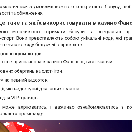
омлюватись з умовами кожного конкретного бонусу, щоб 
вості та обмеження.
е таке та як їх використовувати в казино Фан
ою можливістю отримати бонуси та спеціальні про
спорт. Вони представляють собою унікальні коди, які гр
я певного виду бонусу або привілеїв.
ціонал промокодів
різне призначення в казино Фанспорт, включаючи:
вних обертань на слот-ігри.
у на певний відсоток.
ії, які недоступні для інших гравців.
 для VIP-гравців.
в може варіюватись, і важливо ознайомлюватись з ко
кожного промокоду.