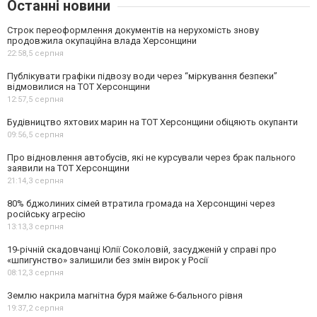
Останні новини
Строк переоформлення документів на нерухомість знову
продовжила окупаційна влада Херсонщини
22:58,
5 серпня
Публікувати графіки підвозу води через “міркування безпеки”
відмовилися на ТОТ Херсонщини
12:57,
5 серпня
Будівництво яхтових марин на ТОТ Херсонщини обіцяють окупанти
09:56,
5 серпня
Про відновлення автобусів, які не курсували через брак пального
заявили на ТОТ Херсонщини
21:14,
3 серпня
80% бджолиних сімей втратила громада на Херсонщині через
російську агресію
13:13,
3 серпня
19-річній скадовчанці Юлії Соколовій, засудженій у справі про
«шпигунство» залишили без змін вирок у Росії
08:12,
3 серпня
Землю накрила магнітна буря майже 6-бального рівня
19:37,
2 серпня