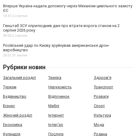
Вперше Україна надала допомогу через Механізм цивільного захисту
ЄС
14:47,
2 серпня
Генштаб ЗСУ оприлюднив дані про втрати ворога станом на 2
серпня 2026 року
09:00,
2 серпня
Російський удар по Києву зруйнував американське дрон-
виробництво
20:07,
31 липня
Рубрики новин
Загальний розділ
Техніка
Здоров'я
Туризм
Нерухомість
Транспорт
Будівництво
Відпочинок
Розваги
Бізнес
Меблі
Спорт
Жіночий розділ
Інтернет
Культура
Економіка
Інтер'єр
Мода
Кулінарія
Послуги
Родина