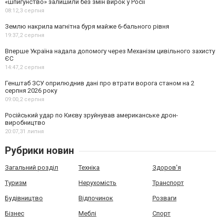
«шпигунство» залишили без змін вирок у Росії
08:12,
3 серпня
Землю накрила магнітна буря майже 6-бального рівня
19:37,
2 серпня
Вперше Україна надала допомогу через Механізм цивільного захисту
ЄС
14:47,
2 серпня
Генштаб ЗСУ оприлюднив дані про втрати ворога станом на 2
серпня 2026 року
09:00,
2 серпня
Російський удар по Києву зруйнував американське дрон-
виробництво
20:07,
31 липня
Рубрики новин
Загальний розділ
Техніка
Здоров'я
Туризм
Нерухомість
Транспорт
Будівництво
Відпочинок
Розваги
Бізнес
Меблі
Спорт