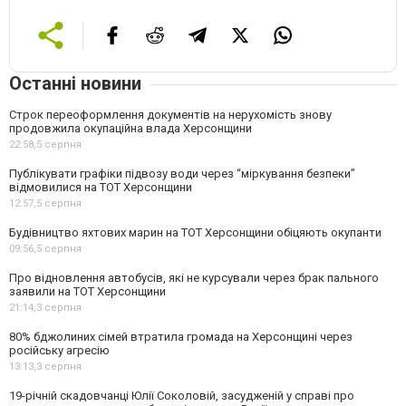
Останні новини
Строк переоформлення документів на нерухомість знову
продовжила окупаційна влада Херсонщини
22:58,
5 серпня
Публікувати графіки підвозу води через “міркування безпеки”
відмовилися на ТОТ Херсонщини
12:57,
5 серпня
Будівництво яхтових марин на ТОТ Херсонщини обіцяють окупанти
09:56,
5 серпня
Про відновлення автобусів, які не курсували через брак пального
заявили на ТОТ Херсонщини
21:14,
3 серпня
80% бджолиних сімей втратила громада на Херсонщині через
російську агресію
13:13,
3 серпня
19-річній скадовчанці Юлії Соколовій, засудженій у справі про