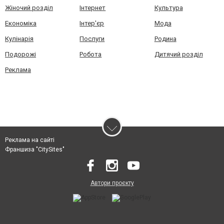
Жіночий розділ
Інтернет
Культура
Економіка
Інтер'єр
Мода
Кулінарія
Послуги
Родина
Подорожі
Робота
Дитячий розділ
Реклама
Реклама на сайті
Франшиза "CitySites"
Автори проєкту