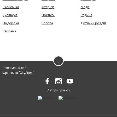
Економіка
Інтер'єр
Мода
Кулінарія
Послуги
Родина
Подорожі
Робота
Дитячий розділ
Реклама
Реклама на сайті
Франшиза "CitySites"
Автори проєкту