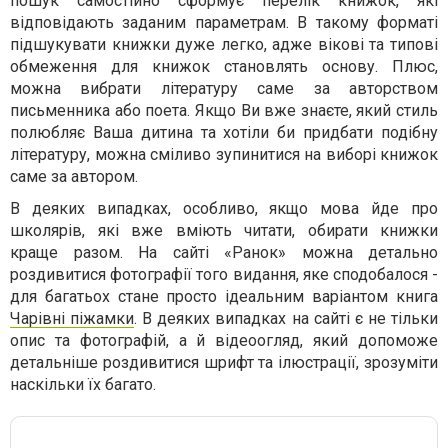
пошук самостійно сформує перелік книжок, які
відповідають заданим параметрам. В такому форматі
підшукувати книжки дуже легко, адже вікові та типові
обмеження для книжок становлять основу. Плюс,
можна вибрати літературу саме за авторством
письменника або поета. Якщо Ви вже знаєте, який стиль
полюбляє Ваша дитина та хотіли би придбати подібну
літературу, можна сміливо зупинитися на виборі книжок
саме за автором.
В деяких випадках, особливо, якщо мова йде про
школярів, які вже вміють читати, обирати книжки
краще разом. На сайті «Ранок» можна детально
роздивитися фотографії того видання, яке сподобалося -
для багатьох стане просто ідеальним варіантом книга
Чарівні піжамки
. В деяких випадках на сайті є не тільки
опис та фотографій, а й відеоогляд, який допоможе
детальніше роздивитися шрифт та ілюстрації, зрозуміти
наскільки їх багато.