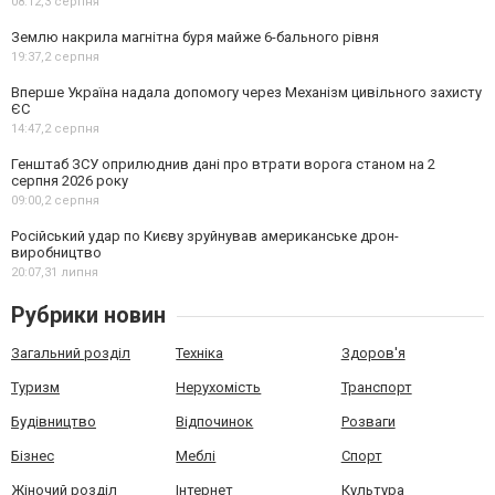
08:12,
3 серпня
Землю накрила магнітна буря майже 6-бального рівня
19:37,
2 серпня
Вперше Україна надала допомогу через Механізм цивільного захисту
ЄС
14:47,
2 серпня
Генштаб ЗСУ оприлюднив дані про втрати ворога станом на 2
серпня 2026 року
09:00,
2 серпня
Російський удар по Києву зруйнував американське дрон-
виробництво
20:07,
31 липня
Рубрики новин
Загальний розділ
Техніка
Здоров'я
Туризм
Нерухомість
Транспорт
Будівництво
Відпочинок
Розваги
Бізнес
Меблі
Спорт
Жіночий розділ
Інтернет
Культура