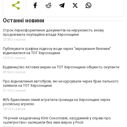
Останні новини
Строк переоформлення документів на нерухомість знову
продовжила окупаційна влада Херсонщини
22:58,
5 серпня
Публікувати графіки підвозу води через “міркування безпеки”
відмовилися на ТОТ Херсонщини
12:57,
5 серпня
Будівництво яхтових марин на ТОТ Херсонщини обіцяють окупанти
09:56,
5 серпня
Про відновлення автобусів, які не курсували через брак пального
заявили на ТОТ Херсонщини
21:14,
3 серпня
80% бджолиних сімей втратила громада на Херсонщині через
російську агресію
13:13,
3 серпня
19-річній скадовчанці Юлії Соколовій, засудженій у справі про
«шпигунство» залишили без змін вирок у Росії