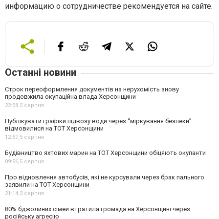
информацию о сотрудничестве рекомендуется на сайте.
Останні новини
Строк переоформлення документів на нерухомість знову
продовжила окупаційна влада Херсонщини
22:58,
5 серпня
Публікувати графіки підвозу води через “міркування безпеки”
відмовилися на ТОТ Херсонщини
12:57,
5 серпня
Будівництво яхтових марин на ТОТ Херсонщини обіцяють окупанти
09:56,
5 серпня
Про відновлення автобусів, які не курсували через брак пального
заявили на ТОТ Херсонщини
21:14,
3 серпня
80% бджолиних сімей втратила громада на Херсонщині через
російську агресію