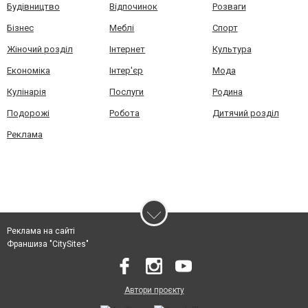
Будівництво
Відпочинок
Розваги
Бізнес
Меблі
Спорт
Жіночий розділ
Інтернет
Культура
Економіка
Інтер'єр
Мода
Кулінарія
Послуги
Родина
Подорожі
Робота
Дитячий розділ
Реклама
Реклама на сайті
Франшиза "CitySites"
Автори проєкту