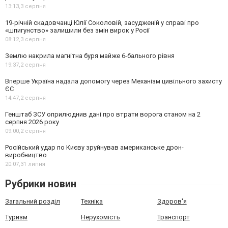
13:13,
3 серпня
19-річній скадовчанці Юлії Соколовій, засудженій у справі про
«шпигунство» залишили без змін вирок у Росії
08:12,
3 серпня
Землю накрила магнітна буря майже 6-бального рівня
19:37,
2 серпня
Вперше Україна надала допомогу через Механізм цивільного захисту
ЄС
14:47,
2 серпня
Генштаб ЗСУ оприлюднив дані про втрати ворога станом на 2
серпня 2026 року
09:00,
2 серпня
Російський удар по Києву зруйнував американське дрон-
виробництво
20:07,
31 липня
Рубрики новин
Загальний розділ
Техніка
Здоров'я
Туризм
Нерухомість
Транспорт