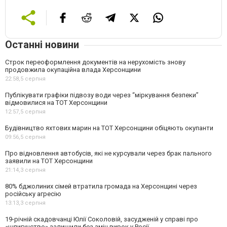
Останні новини
Строк переоформлення документів на нерухомість знову
продовжила окупаційна влада Херсонщини
22:58,
5 серпня
Публікувати графіки підвозу води через “міркування безпеки”
відмовилися на ТОТ Херсонщини
12:57,
5 серпня
Будівництво яхтових марин на ТОТ Херсонщини обіцяють окупанти
09:56,
5 серпня
Про відновлення автобусів, які не курсували через брак пального
заявили на ТОТ Херсонщини
21:14,
3 серпня
80% бджолиних сімей втратила громада на Херсонщині через
російську агресію
13:13,
3 серпня
19-річній скадовчанці Юлії Соколовій, засудженій у справі про
«шпигунство» залишили без змін вирок у Росії