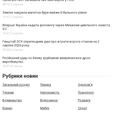
08:12,
3 серпня
Землю накрила магнітна буря майже 6-бального рівня
19:37,
2 серпня
Вперше Україна надала допомогу через Механізм цивільного захисту
ЄС
14:47,
2 серпня
Генштаб ЗСУ оприлюднив дані про втрати ворога станом на 2
серпня 2026 року
09:00,
2 серпня
Російський удар по Києву зруйнував американське дрон-
виробництво
20:07,
31 липня
Рубрики новин
Загальний розділ
Техніка
Здоров'я
Туризм
Нерухомість
Транспорт
Будівництво
Відпочинок
Розваги
Бізнес
Меблі
Спорт