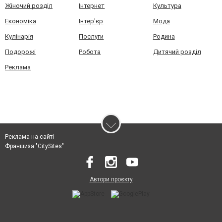
Жіночий розділ
Інтернет
Культура
Економіка
Інтер'єр
Мода
Кулінарія
Послуги
Родина
Подорожі
Робота
Дитячий розділ
Реклама
Реклама на сайті
Франшиза "CitySites"
Автори проєкту