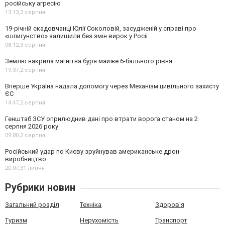
російську агресію
13:13,
3 серпня
19-річній скадовчанці Юлії Соколовій, засудженій у справі про
«шпигунство» залишили без змін вирок у Росії
08:12,
3 серпня
Землю накрила магнітна буря майже 6-бального рівня
19:37,
2 серпня
Вперше Україна надала допомогу через Механізм цивільного захисту
ЄС
14:47,
2 серпня
Генштаб ЗСУ оприлюднив дані про втрати ворога станом на 2
серпня 2026 року
09:00,
2 серпня
Російський удар по Києву зруйнував американське дрон-
виробництво
20:07,
31 липня
Рубрики новин
Загальний розділ
Техніка
Здоров'я
Туризм
Нерухомість
Транспорт