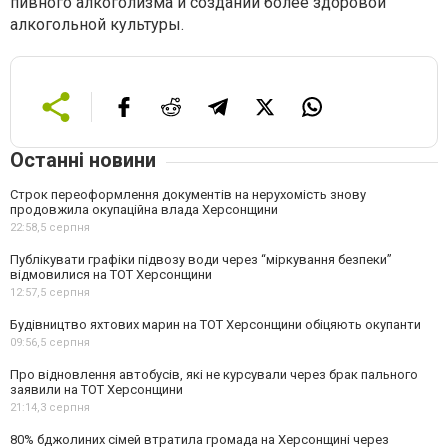
пивного алкоголизма и создании более здоровой
алкогольной культуры.
Останні новини
Строк переоформлення документів на нерухомість знову
продовжила окупаційна влада Херсонщини
22:58,
5 серпня
Публікувати графіки підвозу води через “міркування безпеки”
відмовилися на ТОТ Херсонщини
12:57,
5 серпня
Будівництво яхтових марин на ТОТ Херсонщини обіцяють окупанти
09:56,
5 серпня
Про відновлення автобусів, які не курсували через брак пального
заявили на ТОТ Херсонщини
21:14,
3 серпня
80% бджолиних сімей втратила громада на Херсонщині через