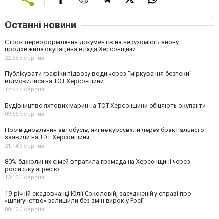
Останні новини
Строк переоформлення документів на нерухомість знову
продовжила окупаційна влада Херсонщини
22:58,
5 серпня
Публікувати графіки підвозу води через “міркування безпеки”
відмовилися на ТОТ Херсонщини
12:57,
5 серпня
Будівництво яхтових марин на ТОТ Херсонщини обіцяють окупанти
09:56,
5 серпня
Про відновлення автобусів, які не курсували через брак пального
заявили на ТОТ Херсонщини
21:14,
3 серпня
80% бджолиних сімей втратила громада на Херсонщині через
російську агресію
13:13,
3 серпня
19-річній скадовчанці Юлії Соколовій, засудженій у справі про
«шпигунство» залишили без змін вирок у Росії
08:12,
3 серпня