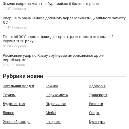
Землю накрила магнітна буря майже 6-бального рівня
19:37,
2 серпня
Вперше Україна надала допомогу через Механізм цивільного захисту
ЄС
14:47,
2 серпня
Генштаб ЗСУ оприлюднив дані про втрати ворога станом на 2
серпня 2026 року
09:00,
2 серпня
Російський удар по Києву зруйнував американське дрон-
виробництво
20:07,
31 липня
Рубрики новин
Загальний розділ
Техніка
Здоров'я
Туризм
Нерухомість
Транспорт
Будівництво
Відпочинок
Розваги
Бізнес
Меблі
Спорт
Жіночий розділ
Інтернет
Культура