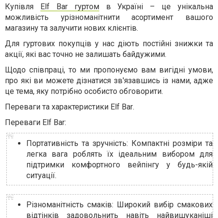
Купівля
Elf Bar гуртом
в Україні – це унікальна
можливість урізноманітнити асортимент вашого
магазину та залучити нових клієнтів.
Для гуртових покупців у нас діють постійні знижки та
акції, які вас точно не залишать байдужими.
Щодо співпраці, то ми пропонуємо вам вигідні умови,
про які ви можете дізнатися зв'язавшись із нами, адже
це тема, яку потрібно особисто обговорити.
Переваги та характеристики
Elf Bar
.
Переваги Elf Bar:
Портативність та зручність: Компактні розміри та
легка вага роблять їх ідеальним вибором для
підтримки комфортного вейпінгу у будь-якій
ситуації.
Різноманітність смаків: Широкий вибір смакових
відтінків задовольнить навіть найвишуканіші