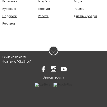
Економіка
Інтер'єр
Мода
Кулінарія
Послуги
Родина
Подорожі
Робота
Дитячий розділ
Реклама
Реклама на сайті
Франшиза "CitySites"
Автори проєкту