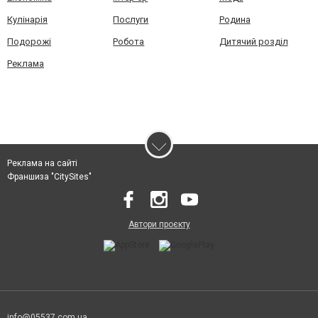
Кулінарія
Послуги
Родина
Подорожі
Робота
Дитячий розділ
Реклама
Реклама на сайті
Франшиза "CitySites"
Автори проєкту
info@05537.com.ua