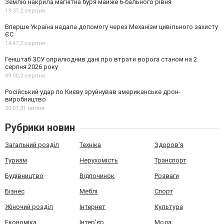
Землю накрила магнітна буря майже 6-бального рівня
19:37,
2 серпня
Вперше Україна надала допомогу через Механізм цивільного захисту
ЄС
14:47,
2 серпня
Генштаб ЗСУ оприлюднив дані про втрати ворога станом на 2
серпня 2026 року
09:00,
2 серпня
Російський удар по Києву зруйнував американське дрон-
виробництво
20:07,
31 липня
Рубрики новин
Загальний розділ
Техніка
Здоров'я
Туризм
Нерухомість
Транспорт
Будівництво
Відпочинок
Розваги
Бізнес
Меблі
Спорт
Жіночий розділ
Інтернет
Культура
Економіка
Інтер'єр
Мода