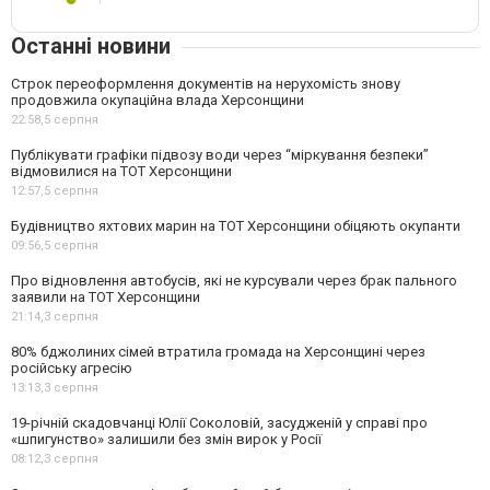
Останні новини
Строк переоформлення документів на нерухомість знову
продовжила окупаційна влада Херсонщини
22:58,
5 серпня
Публікувати графіки підвозу води через “міркування безпеки”
відмовилися на ТОТ Херсонщини
12:57,
5 серпня
Будівництво яхтових марин на ТОТ Херсонщини обіцяють окупанти
09:56,
5 серпня
Про відновлення автобусів, які не курсували через брак пального
заявили на ТОТ Херсонщини
21:14,
3 серпня
80% бджолиних сімей втратила громада на Херсонщині через
російську агресію
13:13,
3 серпня
19-річній скадовчанці Юлії Соколовій, засудженій у справі про
«шпигунство» залишили без змін вирок у Росії
08:12,
3 серпня