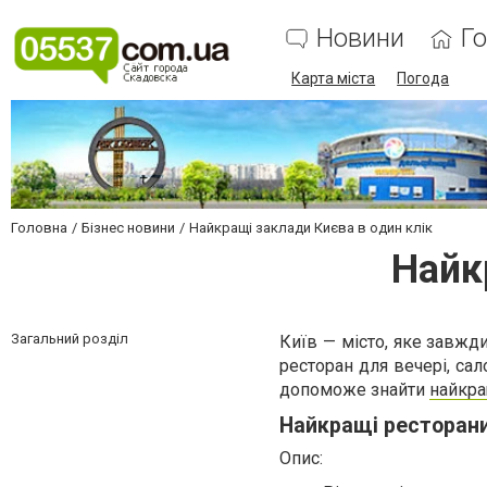
Новини
Г
Карта міста
Погода
Головна
Бізнес новини
Найкращі заклади Києва в один клік
Найк
Загальний розділ
Київ — місто, яке завжд
ресторан для вечері, сал
допоможе знайти
найкра
Найкращі ресторани
Опис: