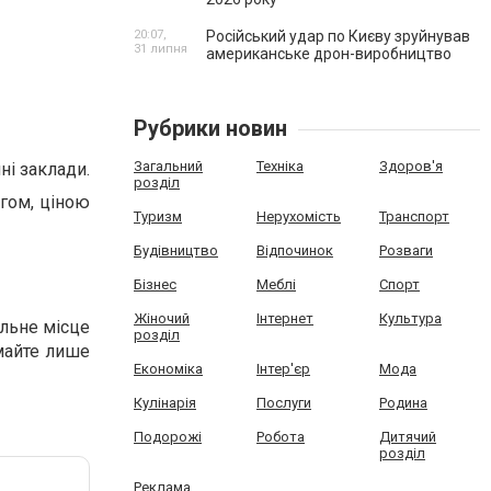
20:07,
Російський удар по Києву зруйнував
31 липня
американське дрон-виробництво
Рубрики новин
Загальний
Техніка
Здоров'я
ні заклади.
розділ
гом, ціною
Туризм
Нерухомість
Транспорт
Будівництво
Відпочинок
Розваги
Бізнес
Меблі
Спорт
Жіночий
Інтернет
Культура
альне місце
розділ
имайте лише
Економіка
Інтер'єр
Мода
Кулінарія
Послуги
Родина
Подорожі
Робота
Дитячий
розділ
Реклама