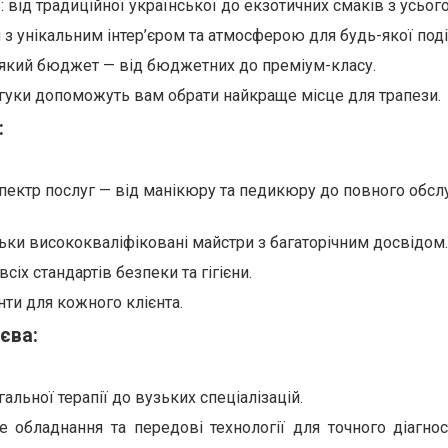
: від традиційної української до екзотичних смаків з усього
з унікальним інтер’єром та атмосферою для будь-якої поді
ь-який бюджет — від бюджетних до преміум-класу.
ідгуки допоможуть вам обрати найкраще місце для трапези.
:
пектр послуг — від манікюру та педикюру до повного обсл
льки висококваліфіковані майстри з багаторічним досвідом.
всіх стандартів безпеки та гігієни.
анти для кожного клієнта.
єва:
агальної терапії до вузьких спеціалізацій.
е обладнання та передові технології для точного діагнос