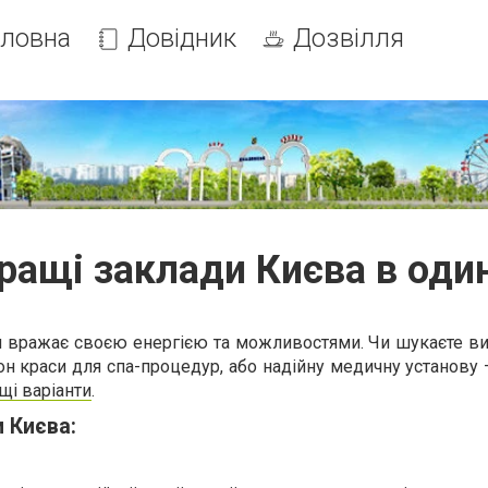
оловна
Довідник
Дозвілля
ращі заклади Києва в один
и вражає своєю енергією та можливостями. Чи шукаєте ви
он краси для спа-процедур, або надійну медичну установу 
щі варіанти
.
 Києва: