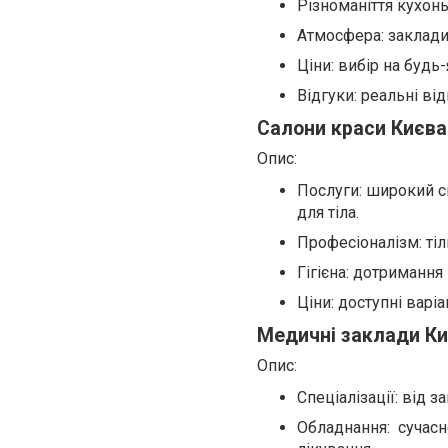
Різноманіття кухонь
Атмосфера: заклади 
Ціни: вибір на буд
Відгуки: реальні в
Салони краси Києва
Опис:
Послуги: широкий с
для тіла.
Професіоналізм: ті
Гігієна: дотримання 
Ціни: доступні варі
Медичні заклади Ки
Опис:
Спеціалізації: від з
Обладнання: сучасн