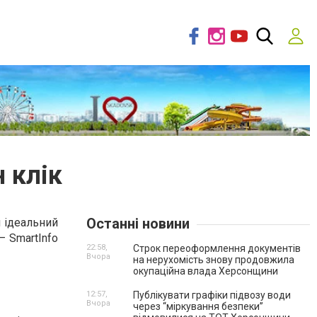
 клік
Останні новини
 ідеальний
— SmartInfo
22:58,
Строк переоформлення документів
Вчора
на нерухомість знову продовжила
окупаційна влада Херсонщини
12:57,
Публікувати графіки підвозу води
Вчора
через “міркування безпеки”