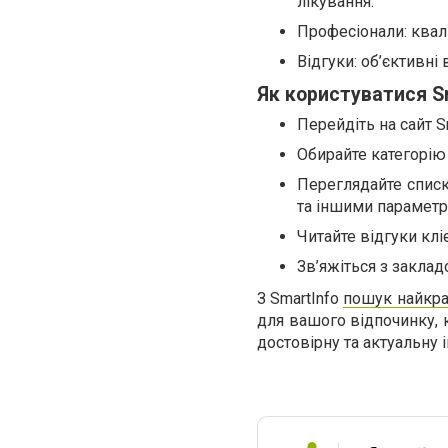
лікування.
Професіонали: квалі
Відгуки: об’єктивні 
Як користуватися Sm
Перейдіть на сайт Sm
Обирайте категорію 
Переглядайте списк
та іншими параметр
Читайте відгуки клі
Зв’яжіться з закла
З SmartInfo
пошук найкра
для вашого відпочинку, к
достовірну та актуальну