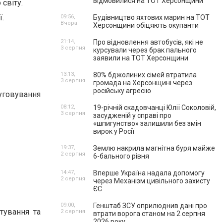
відмовилися на ТОТ Херсонщини
 світу.
ї.
09:56,
Будівництво яхтових марин на ТОТ
Вчора
Херсонщини обіцяють окупанти
21:14,
Про відновлення автобусів, які не
3 серпня
курсували через брак пального
заявили на ТОТ Херсонщини
13:13,
80% бджолиних сімей втратила
3 серпня
громада на Херсонщині через
російську агресію
уговування
08:12,
19-річній скадовчанці Юлії Соколовій,
3 серпня
засудженій у справі про
«шпигунство» залишили без змін
вирок у Росії
19:37,
Землю накрила магнітна буря майже
2 серпня
6-бального рівня
14:47,
Вперше Україна надала допомогу
2 серпня
через Механізм цивільного захисту
ЄС
09:00,
Генштаб ЗСУ оприлюднив дані про
тування та
2 серпня
втрати ворога станом на 2 серпня
2026 року