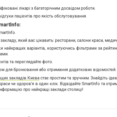
фіковані лікарі з багаторічним досвідом роботи.
відгуки пацієнтів про якість обслуговування.
artInfo:
artInfo.
закладу, який вас цікавить: ресторани, салони краси, медич
и найкращих варіантів, користуючись фільтрами за рейтин
ами.
єнтів та переглядайте фото.
дом для бронювання або отримання додаткових відомостей.
щих закладів Києва
стає простим та зручним. Знайдіть іде
раси чи здоров’я в один клік. Відвідайте SmartInfo та отр
 інформацію про найкращі заклади столиці!