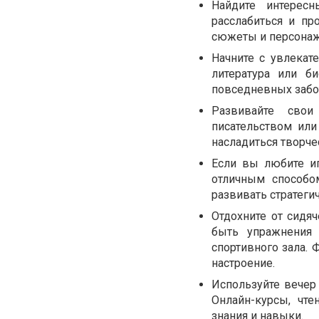
Найдите интерес
расслабиться и пр
сюжеты и персонаж
Начните с увлекат
литература или б
повседневных забот
Развивайте свои
писательством или
насладиться творч
Если вы любите иг
отличным способом
развивать стратег
Отдохните от сидя
быть упражнения 
спортивного зала.
настроение.
Используйте вечер
Онлайн-курсы, чте
знания и навыки.