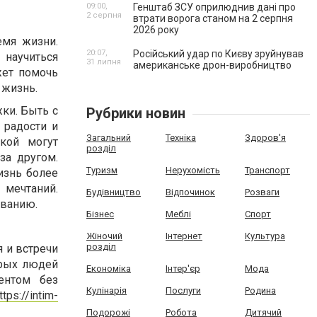
09:00,
Генштаб ЗСУ оприлюднив дані про
2 серпня
втрати ворога станом на 2 серпня
2026 року
емя жизни.
20:07,
Російський удар по Києву зруйнував
научиться
31 липня
американське дрон-виробництво
жет помочь
 жизнь.
ки. Быть с
Рубрики новин
 радости и
Загальний
Техніка
Здоров'я
кой могут
розділ
за другом.
Туризм
Нерухомість
Транспорт
изнь более
 мечтаний.
Будівництво
Відпочинок
Розваги
ованию.
Бізнес
Меблі
Спорт
Жіночий
Інтернет
Культура
розділ
 и встречи
орых людей
Економіка
Інтер'єр
Мода
ентом без
Кулінарія
Послуги
Родина
ttps://intim-
Подорожі
Робота
Дитячий