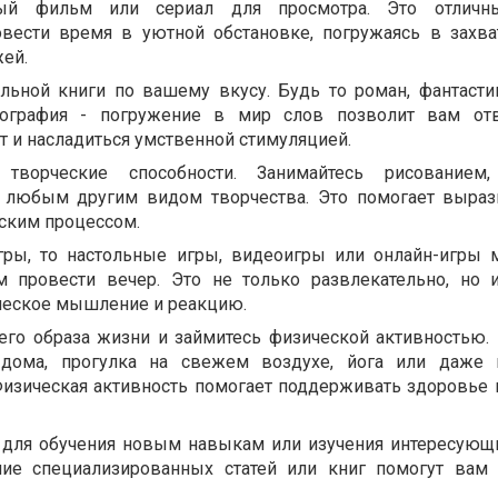
ный фильм или сериал для просмотра. Это отличн
овести время в уютной обстановке, погружаясь в зах
ей.
ельной книги по вашему вкусу. Будь то роман, фантастик
иография - погружение в мир слов позволит вам отв
 и насладиться умственной стимуляцией.
 творческие способности. Занимайтесь рисованием,
 любым другим видом творчества. Это помогает выраз
еским процессом.
ры, то настольные игры, видеоигры или онлайн-игры 
 провести вечер. Это не только развлекательно, но 
ическое мышление и реакцию.
чего образа жизни и займитесь физической активностью.
дома, прогулка на свежем воздухе, йога или даже 
 Физическая активность помогает поддерживать здоровье 
 для обучения новым навыкам или изучения интересующи
ние специализированных статей или книг помогут вам