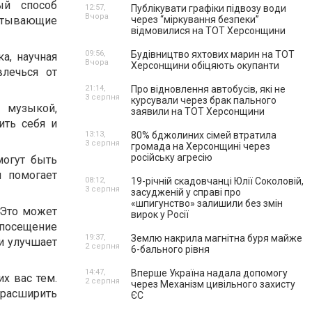
ый способ
12:57,
Публікувати графіки підвозу води
Вчора
ватывающие
через “міркування безпеки”
відмовилися на ТОТ Херсонщини
09:56,
Будівництво яхтових марин на ТОТ
а, научная
Вчора
Херсонщини обіцяють окупанти
лечься от
21:14,
Про відновлення автобусів, які не
3 серпня
курсували через брак пального
 музыкой,
заявили на ТОТ Херсонщини
ить себя и
13:13,
80% бджолиних сімей втратила
3 серпня
громада на Херсонщині через
російську агресію
могут быть
и помогает
08:12,
19-річній скадовчанці Юлії Соколовій,
3 серпня
засудженій у справі про
«шпигунство» залишили без змін
 Это может
вирок у Росії
посещение
19:37,
Землю накрила магнітна буря майже
и улучшает
2 серпня
6-бального рівня
14:47,
Вперше Україна надала допомогу
х вас тем.
2 серпня
через Механізм цивільного захисту
 расширить
ЄС