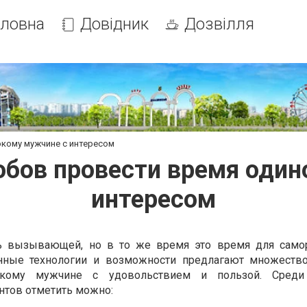
оловна
Довідник
Дозвілля
окому мужчине с интересом
обов провести время оди
интересом
ь вызывающей, но в то же время это время для самор
нные технологии и возможности предлагают множеств
окому мужчине с удовольствием и пользой. Среди
нтов отметить можно: