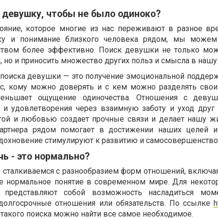
 девушку, чтобы не было одиноко?
тояние, которое многие из нас переживают в разное вр
ку и понимание близкого человека рядом, мы можем 
вством более эффективно. Поиск девушки не только мо
, но и приносить множество других польз и смысла в нашу
 поиска девушки — это получение эмоциональной поддерж
ас, кому можно доверять и с кем можно разделять свои
уменьшает ощущение одиночества. Отношения с девуш
 и удовлетворения через взаимную заботу и уход друг 
той и любовью создает прочные связи и делает нашу ж
артнера рядом помогает в достижении наших целей и
дохновение стимулируют к развитию и самосовершенств
чь - это нормально?
сталкиваемся с разнообразием форм отношений, включая
лне нормальное понятие в современном мире. Для некот
 представляют собой возможность насладиться мом
 долгосрочные отношения или обязательств. По ссылке
h
такого поиска можно найти все самое необходимое.