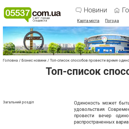
Новини
Г
Карта міста
Погода
Головна
Бізнес новини
Топ-список способов провести время один
Топ-список спос
Загальний розділ
Одинокость может быт
удовольствия. Совреме
провести вечер один
распространенных вариа