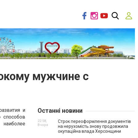
нокому мужчине с
Останні новини
азвития и
о способов
22:58,
Строк переоформлення документів
 наиболее
Вчора
на нерухомість знову продовжила
окупаційна влада Херсонщини