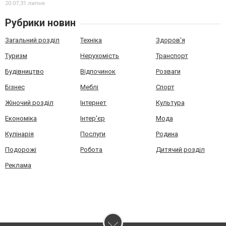
20:07,
31 липня
Рубрики новин
Загальний розділ
Техніка
Здоров'я
Туризм
Нерухомість
Транспорт
Будівництво
Відпочинок
Розваги
Бізнес
Меблі
Спорт
Жіночий розділ
Інтернет
Культура
Економіка
Інтер'єр
Мода
Кулінарія
Послуги
Родина
Подорожі
Робота
Дитячий розділ
Реклама