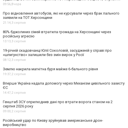
09:56,
Вчора
Про відновлення автобусів, які не курсували через брак пального
заявили на ТОТ Херсонщини
21:14,
3 серпня
80% бджолиних сімей втратила громада на Херсонщині через
російську агресію
13:13,
3 серпня
19-річній скадовчанці Юлії Соколовій, засудженій у справі про
«шпигунство» залишили без змін вирок у Росії
08:12,
3 серпня
Землю накрила магнітна буря майже 6-бального рівня
19:37,
2 серпня
Вперше Україна надала допомогу через Механізм цивільного захисту
ЄС
14:47,
2 серпня
Генштаб ЗСУ оприлюднив дані про втрати ворога станом на 2
серпня 2026 року
09:00,
2 серпня
Російський удар по Києву зруйнував американське дрон-
виробництво