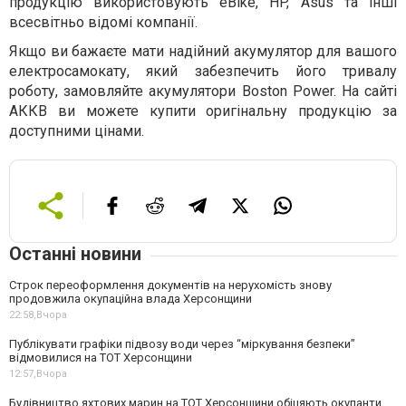
продукцію використовують eBike, HP, Asus та інші
всесвітньо відомі компанії.
Якщо ви бажаєте мати надійний акумулятор для вашого
електросамокату, який забезпечить його тривалу
роботу, замовляйте акумулятори Boston Power. На сайті
АККВ ви можете купити оригінальну продукцію за
доступними цінами.
Останні новини
Строк переоформлення документів на нерухомість знову
продовжила окупаційна влада Херсонщини
22:58,
Вчора
Публікувати графіки підвозу води через “міркування безпеки”
відмовилися на ТОТ Херсонщини
12:57,
Вчора
Будівництво яхтових марин на ТОТ Херсонщини обіцяють окупанти