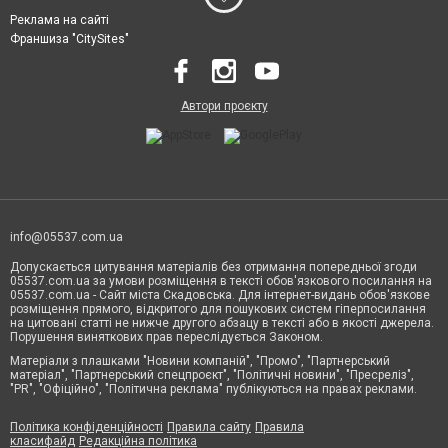
Реклама на сайті
Франшиза "CitySites"
Автори проєкту
info@05537.com.ua
Допускається цитування матеріалів без отримання попередньої згоди
05537.com.ua за умови розміщення в тексті обов'язкового посилання на
05537.com.ua - Сайт міста Скадовська. Для інтернет-видань обов'язкове
розміщення прямого, відкритого для пошукових систем гіперпосилання
на цитовані статті не нижче другого абзацу в тексті або в якості джерела.
Порушення виняткових прав переслідується Законом.
Матеріали з плашками "Новини компаній", "Промо", "Партнерський
матеріал", "Партнерський спецпроєкт", "Політичні новини", "Пресреліз",
"PR", "Офіційно", "Політична реклама" публікуються на правах реклами.
Політика конфіденційності
Правила сайту
Правила
класифайд
Редакційна політика