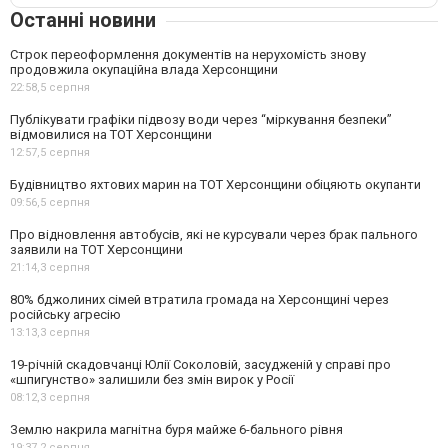
Останні новини
Строк переоформлення документів на нерухомість знову
продовжила окупаційна влада Херсонщини
22:58,
5 серпня
Публікувати графіки підвозу води через “міркування безпеки”
відмовилися на ТОТ Херсонщини
12:57,
5 серпня
Будівництво яхтових марин на ТОТ Херсонщини обіцяють окупанти
09:56,
5 серпня
Про відновлення автобусів, які не курсували через брак пального
заявили на ТОТ Херсонщини
21:14,
3 серпня
80% бджолиних сімей втратила громада на Херсонщині через
російську агресію
13:13,
3 серпня
19-річній скадовчанці Юлії Соколовій, засудженій у справі про
«шпигунство» залишили без змін вирок у Росії
08:12,
3 серпня
Землю накрила магнітна буря майже 6-бального рівня
19:37,
2 серпня