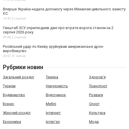
Вперше Україна надала допомогу через Механізм цивільного захисту
ЄС
14:47,
2 серпня
Генштаб ЗСУ оприлюднив дані про втрати ворога станом на 2
серпня 2026 року
09:00,
2 серпня
Російський удар по Києву зруйнував американське дрон-
виробництво
20:07,
31 липня
Рубрики новин
Загальний розділ
Техніка
Здоров'я
Туризм
Нерухомість
Транспорт
Будівництво
Відпочинок
Розваги
Бізнес
Меблі
Спорт
Жіночий розділ
Інтернет
Культура
Економіка
Інтер'єр
Мода