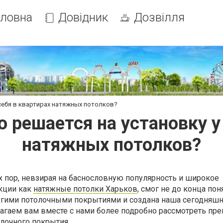
оловна
Довідник
Дозвілля
 себя в квартирах натяжных потолков?
 решается на установку у
натяжных потолков?
их пор, невзирая на баснословную популярность и широкое
кции как
натяжные потолки Харьков
, смог не до конца пон
гими потолочными покрытиями и создана наша сегодняшн
лагаем вам вместе с нами более подробно рассмотреть пр
лочного покрытия.