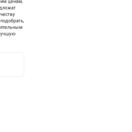
шим ценам,
едложат
ачеству
 подобрать,
оятельным
 лучшую