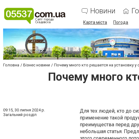
Новини
Г
Карта міста
Погода
Головна
Бізнес новини
Почему много кто решается на установку у
Почему много кто
09:15,
30 липня 2024 р.
Для тех людей, кто до с
Загальний розділ
применение такой проду
преимущества перед дру
небольшая статья. Пред
этого современного пото