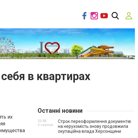
 себя в квартирах
Останні новини
ять их
22:58,
Строк переоформлення документів
яя
5 серпня
на нерухомість знову продовжила
еимущества
окупаційна влада Херсонщини