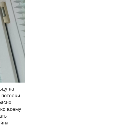
ьцу на
е потолки
расно
 ко всему
ать
айна