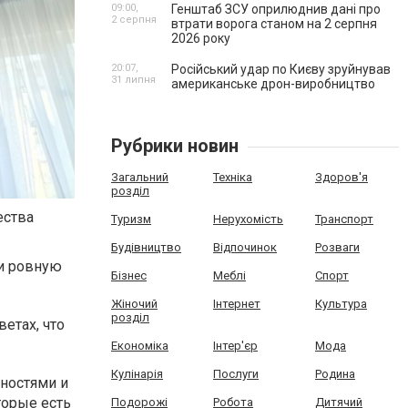
09:00,
Генштаб ЗСУ оприлюднив дані про
2 серпня
втрати ворога станом на 2 серпня
2026 року
20:07,
Російський удар по Києву зруйнував
31 липня
американське дрон-виробництво
Рубрики новин
Загальний
Техніка
Здоров'я
розділ
ества
Туризм
Нерухомість
Транспорт
Будівництво
Відпочинок
Розваги
 и ровную
Бізнес
Меблі
Спорт
Жіночий
Інтернет
Культура
розділ
етах, что
Економіка
Інтер'єр
Мода
Кулінарія
Послуги
Родина
ностями и
торые есть
Подорожі
Робота
Дитячий