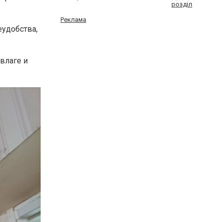
розділ
Реклама
еудобства,
 влаге и