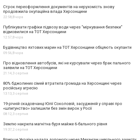
Строк переоформлення документів на нерухомість знову
продовжила окупаційна влада Херсонщини
22:58,
Вчора
Публікувати графіки підвозу води через “міркування безпеки”
відмовилися на ТОТ Херсонщини
12:57,
Вчора
Будівництво яхтових марин на ТОТ Херсонщини обіцяють окупанти
09:56,
Вчора
Про відновлення автобусів, які не курсували через брак пального
заявили на ТОТ Херсонщини
21:14,
3 серпня
80% бджолиних сімей втратила громада на Херсонщині через
російську агресію
13:13,
3 серпня
19-річній скадовчанці Юлії Соколовій, засудженій у справі про
«шпигунство» залишили без змін вирок у Росії
08:12,
3 серпня
Землю накрила магнітна буря майже 6-бального рівня
19:37,
2 серпня
Вперше Україна надала допомогу через Механізм цивільного захисту