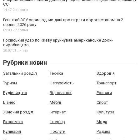
ЄС
14:47,
2 серпня
Генштаб ЗСУ оприлюднив дані про втрати ворога станом на 2
серпня 2026 року
09:00,
2 серпня
Російський удар по Києву зруйнував американське дрон-
виробництво
20:07,
31 липня
Рубрики новин
Загальний розділ
Техніка
Здоров'я
Туризм
Нерухомість
Транспорт
Будівництво
Відпочинок
Розваги
Бізнес
Меблі
Спорт
Жіночий розділ
Інтернет
Культура
Економіка
Інтер'єр
Мода
Кулінарія
Послуги
Родина