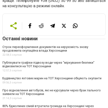
краще. Телефонуйте +38 (0432) 50 99 50 або запишіться
на консультацію в режимі онлайн.
Останні новини
Строк переоформлення документів на нерухомість знову
продовжила окупаційна влада Херсонщини
22:58,
5 серпня
Публікувати графіки підвозу води через “міркування безпеки”
відмовилися на ТОТ Херсонщини
12:57,
5 серпня
Будівництво яхтових марин на ТОТ Херсонщини обіцяють окупанти
09:56,
5 серпня
Про відновлення автобусів, які не курсували через брак пального
заявили на ТОТ Херсонщини
21:14,
3 серпня
80% бджолиних сімей втратила громада на Херсонщині через