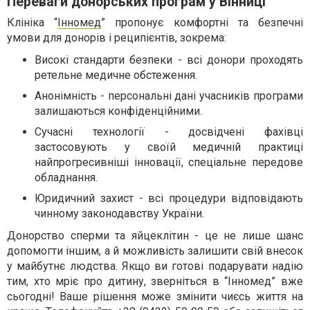
Переваги донорських програм у Вінниці
Клініка “
Інномед
” пропонує комфортні та безпечні
умови для донорів і реципієнтів, зокрема:
Високі стандарти безпеки - всі донори проходять
ретельне медичне обстеження.
Анонімність - персональні дані учасників програми
залишаються конфіденційними.
Сучасні технології - досвідчені фахівці
застосовують у своїй медичній практиці
найпрогресивніші інновації, спеціальне передове
обладнання.
Юридичний захист - всі процедури відповідають
чинному законодавству України.
Донорство сперми та яйцеклітин - це не лише шанс
допомогти іншим, а й можливість залишити свій внесок
у майбутнє людства. Якщо ви готові подарувати надію
тим, хто мріє про дитину, зверніться в “Інномед” вже
сьогодні! Ваше рішення може змінити чиєсь життя на