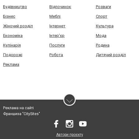
Будівництво
Відпочинок
Розваги
Бізнес
Меблі
Спорт
Жіночий розділ
Інтернет
Культура
Економіка
Інтер'єр
Мода
Кулінарія
Послуги
Родина
Подорожі
Робота
Дитячий розділ
Реклама
Реклама на сайті
Франшиза "CitySites"
Автори проєкту