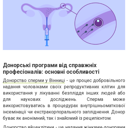
Донорські програми від справжніх
професіоналів: основні особливості
Донорство сперми у Вінниці
- це процес добровільного
надання чоловіками своїх репродуктивних клітин для
використання у лікуванні безпліддя інших людей або
для наукових досліджень. Сперма може
використовуватись в процедурах внутрішньоматкової
інсемінації чи екстракорпорального запліднення. Донор
буває як анонімний, так і знайомий із реципієнтом.
Донорство яйцеклітини - це надання жінками-донорами