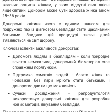
власних ооцитів жінкам, у яких відсутні свої якісні
яйцеклітини. Донором може бути здорова жінка віком
18–36 років.
Донорські клітини часто є єдиним шансом для
подружніх пар із діагнозом безпліддя стати щасливими
батьками. Завдяки цій процедурі тисячі дітей
з’являються на світ щороку.
Ключові аспекти важливості донорства:
Допомога людям із безпліддям - коли природне
зачаття неможливе, донорський біоматеріал стає
справжнім порятунком.
Підтримка самотніх людей - багато жінок та
чоловіків без пари мріють стати батьками, і
донорство дає їм цю можливість.
Сучасні дослідження - репродуктологія
використовує донорські клітини для розробки
нових методів лікування безпліддя.