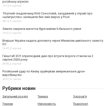
російську агресію
13:13,
3 серпня
19-річній скадовчанці Юлії Соколовій, засудженій у справі про
«шпигунство» залишили без змін вирок у Росії
08:12,
3 серпня
Землю накрила магнітна буря майже 6-бального рівня
19:37,
2 серпня
Вперше Україна надала допомогу через Механізм цивільного захисту
ЄС
14:47,
2 серпня
Генштаб ЗСУ оприлюднив дані про втрати ворога станом на 2
серпня 2026 року
09:00,
2 серпня
Російський удар по Києву зруйнував американське дрон-
виробництво
20:07,
31 липня
Рубрики новин
Загальний розділ
Техніка
Здоров'я
Туризм
Нерухомість
Транспорт