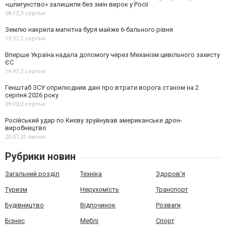
«шпигунство» залишили без змін вирок у Росії
08:12,
3 серпня
Землю накрила магнітна буря майже 6-бального рівня
19:37,
2 серпня
Вперше Україна надала допомогу через Механізм цивільного захисту
ЄС
14:47,
2 серпня
Генштаб ЗСУ оприлюднив дані про втрати ворога станом на 2
серпня 2026 року
09:00,
2 серпня
Російський удар по Києву зруйнував американське дрон-
виробництво
20:07,
31 липня
Рубрики новин
Загальний розділ
Техніка
Здоров'я
Туризм
Нерухомість
Транспорт
Будівництво
Відпочинок
Розваги
Бізнес
Меблі
Спорт