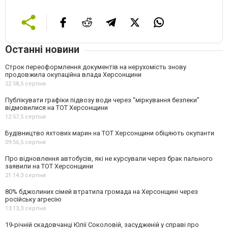
Останні новини
Строк переоформлення документів на нерухомість знову
продовжила окупаційна влада Херсонщини
22:58,
5 серпня
Публікувати графіки підвозу води через “міркування безпеки”
відмовилися на ТОТ Херсонщини
12:57,
5 серпня
Будівництво яхтових марин на ТОТ Херсонщини обіцяють окупанти
09:56,
5 серпня
Про відновлення автобусів, які не курсували через брак пального
заявили на ТОТ Херсонщини
21:14,
3 серпня
80% бджолиних сімей втратила громада на Херсонщині через
російську агресію
13:13,
3 серпня
19-річній скадовчанці Юлії Соколовій, засудженій у справі про