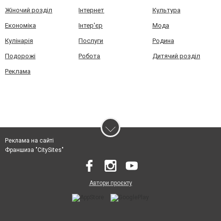
Жіночий розділ
Інтернет
Культура
Економіка
Інтер'єр
Мода
Кулінарія
Послуги
Родина
Подорожі
Робота
Дитячий розділ
Реклама
Реклама на сайті
Франшиза "CitySites"
Автори проєкту