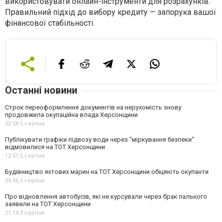
використовувати онлайн-інструменти для розрахунків.
Правильний підхід до вибору кредиту — запорука вашої
фінансової стабільності.
Останні новини
Строк переоформлення документів на нерухомість знову
продовжила окупаційна влада Херсонщини
22:58,
5 серпня
Публікувати графіки підвозу води через “міркування безпеки”
відмовилися на ТОТ Херсонщини
12:57,
5 серпня
Будівництво яхтових марин на ТОТ Херсонщини обіцяють окупанти
09:56,
5 серпня
Про відновлення автобусів, які не курсували через брак пального
заявили на ТОТ Херсонщини
21:14,
3 серпня