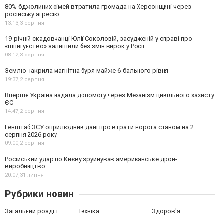
80% бджолиних сімей втратила громада на Херсонщині через
російську агресію
13:13,
3 серпня
19-річній скадовчанці Юлії Соколовій, засудженій у справі про
«шпигунство» залишили без змін вирок у Росії
08:12,
3 серпня
Землю накрила магнітна буря майже 6-бального рівня
19:37,
2 серпня
Вперше Україна надала допомогу через Механізм цивільного захисту
ЄС
14:47,
2 серпня
Генштаб ЗСУ оприлюднив дані про втрати ворога станом на 2
серпня 2026 року
09:00,
2 серпня
Російський удар по Києву зруйнував американське дрон-
виробництво
20:07,
31 липня
Рубрики новин
Загальний розділ
Техніка
Здоров'я