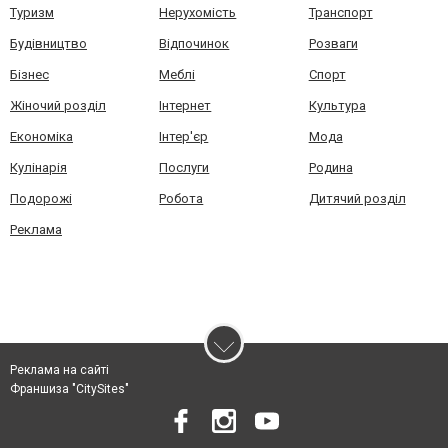
Туризм
Нерухомість
Транспорт
Будівництво
Відпочинок
Розваги
Бізнес
Меблі
Спорт
Жіночий розділ
Інтернет
Культура
Економіка
Інтер'єр
Мода
Кулінарія
Послуги
Родина
Подорожі
Робота
Дитячий розділ
Реклама
Реклама на сайті
Франшиза "CitySites"