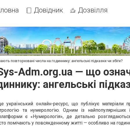
оловна
Довідник
Дозвілля
ають повторювані числа на годиннику: ангельські підказки чи збіги?
Sys-Adm.org.ua — що озн
диннику: ангельські підказ
це український онлайн-ресурс, що публікує матеріали п
астрологію та нумерологію. Одним із найпопулярніших 
 платформи є «Нумерологія», де детально розглядаютьс
асто помічають у повсякденному житті — особливо на годин