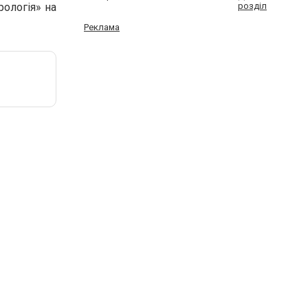
рологія» на
розділ
Реклама