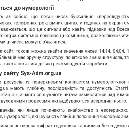
ься до нумерології
ь за собою, що певні числа буквально «переслідують
чеках, телефонах, рекламних щитах, у годинах на екрані с
 вважається, що це сигнали або навіть підказки від Всесв
m.org.ua системно пояснює ці комбінації, дозволяючи чит
му ці числа можуть з’являтися.
 сайті також можна знайти значення чисел 14:14, 04:04, 11
блікація має зручну структуру: початкове значення числа, т
, а також можливі дії, які рекомендується зробити.
у сайту Sys-Adm.org.ua
х ресурсів із поверхневим копіпастом нумерологічної і
g.ua мають глибину, послідовність та доступність. Статт
ретацію», а часто спонукають читача замислитися над влас
духовними процесами, які відбуваються всередині нього.
овачків, які лише починають знайомство з езотерикою,
в нумерології, які шукають глибші пояснення числових зна
иняли погляд на цифрах годинника і ловили себе на думці