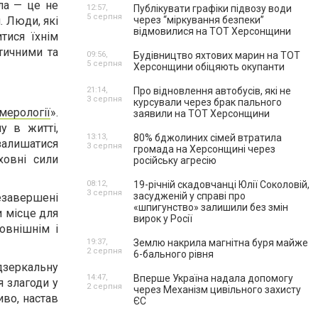
ла — це не
12:57,
Публікувати графіки підвозу води
5 серпня
. Люди, які
через “міркування безпеки”
відмовилися на ТОТ Херсонщини
итися їхнім
ітичними та
09:56,
Будівництво яхтових марин на ТОТ
5 серпня
Херсонщини обіцяють окупанти
21:14,
Про відновлення автобусів, які не
3 серпня
курсували через брак пального
умерології
».
заявили на ТОТ Херсонщини
у в житті,
13:13,
80% бджолиних сімей втратила
залишатися
3 серпня
громада на Херсонщині через
ховні сили
російську агресію
08:12,
19-річній скадовчанці Юлії Соколовій,
3 серпня
засудженій у справі про
езавершені
«шпигунство» залишили без змін
и місце для
вирок у Росії
овнішнім і
19:37,
Землю накрила магнітна буря майже
2 серпня
6-бального рівня
дзеркальну
14:47,
Вперше Україна надала допомогу
я злагоди у
2 серпня
через Механізм цивільного захисту
иво, настав
ЄС