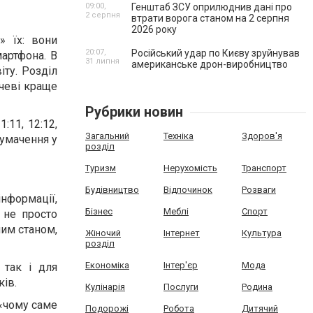
09:00,
Генштаб ЗСУ оприлюднив дані про
2 серпня
втрати ворога станом на 2 серпня
2026 року
» їх: вони
20:07,
Російський удар по Києву зруйнував
мартфона. В
31 липня
американське дрон-виробництво
іту. Розділ
ачеві краще
Рубрики новин
:11, 12:12,
Загальний
Техніка
Здоров'я
лумачення у
розділ
Туризм
Нерухомість
Транспорт
Будівництво
Відпочинок
Розваги
нформації,
Бізнес
Меблі
Спорт
і не просто
ним станом,
Жіночий
Інтернет
Культура
розділ
Економіка
Інтер'єр
Мода
 так і для
ків.
Кулінарія
Послуги
Родина
 «чому саме
Подорожі
Робота
Дитячий