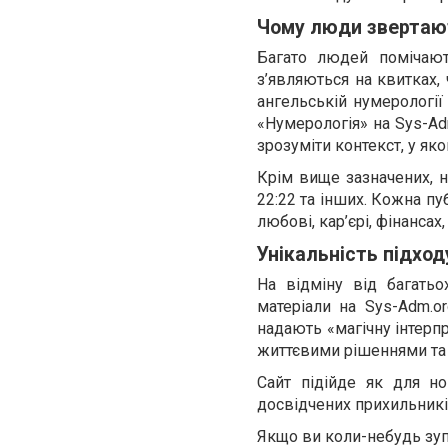
Чому люди звертают
Багато людей помічают
з’являються на квитках, 
ангельській нумерології
«Нумерологія» на Sys-Ad
зрозуміти контекст, у яко
Крім вище зазначених, на
22:22 та інших. Кожна пу
любові, кар’єрі, фінансах
Унікальність підход
На відміну від багатьо
матеріали на Sys-Adm.or
надають «магічну інтерп
життєвими рішеннями та 
Сайт підійде як для н
досвідчених прихильникі
Якщо ви коли-небудь зуп