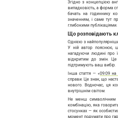
Згідно з концепцією анг
випадковість, а форма сп
бачать на годиннику ком
значенням, і саме тут п
глибокими публікаціями.
Що розповідають кл
Однією з найпопулярніших
У ній автор пояснює, щ
нагадуючи людині про ї
відкритим до змін. Це
підтримують ваш вибір.
Інша стаття — «
09:09 на
справи. Це знак, що наст
нового. Водночас, ця ко
внутрішнім світом.
Не менш символічним 
комбінацію, яка говорит
стосунках — як особистих
момент подумати про гар