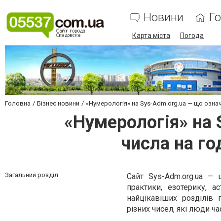
Новини
Г
Карта міста
Погода
Головна
Бізнес новини
«Нумерологія» на Sys-Adm.org.ua — що означ
«Нумерологія» на 
числа на го
Загальний розділ
Сайт Sys-Adm.org.ua — 
практики, езотерику, 
найцікавіших розділів
різних чисел, які люди ч