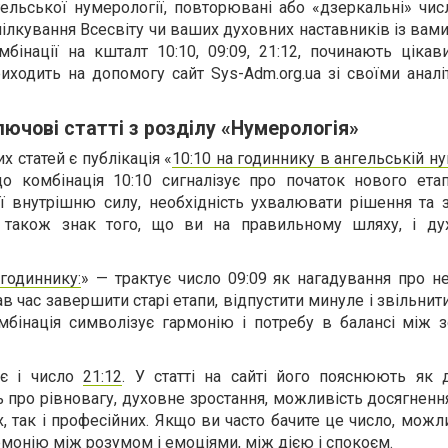
ельської нумерології, повторювані або «дзеркальні» чис
ілкування Всесвіту чи ваших духовних наставників із вами
бінації на кшталт 10:10, 09:09, 21:12, починають цікав
риходить на допомогу сайт Sys-Adm.org.ua зі своїми анал
ючові статті з розділу «Нумерологія»
 статей є публікація «
10:10 на годиннику в ангельській н
о комбінація 10:10 сигналізує про початок нового етап
ї внутрішню силу, необхідність ухвалювати рішення та 
 також знак того, що ви на правильному шляху, і ду
 годиннику:
» — трактує число 09:09 як нагадування про н
ав час завершити старі етапи, відпустити минуле і звільнит
мбінація символізує гармонію і потребу в балансі між з
є і число
21:12
. У статті на сайті його пояснюють як 
ь про рівновагу, духовне зростання, можливість досягненн
, так і професійних. Якщо ви часто бачите це число, можл
монію між розумом і емоціями, між дією і спокоєм.