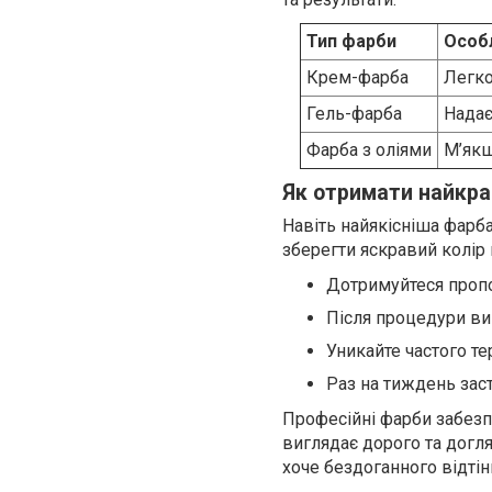
Тип фарби
Особ
Крем-фарба
Легко
Гель-фарба
Надає
Фарба з оліями
М’якш
Як отримати найкра
Навіть найякісніша фарб
зберегти яскравий колір
Дотримуйтеся пропор
Після процедури ви
Уникайте частого те
Раз на тиждень зас
Професійні фарби забезпе
виглядає дорого та догля
хоче бездоганного відтін