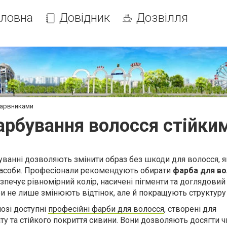
оловна
Довідник
Дозвілля
барвниками
арбування волосся стійки
буванні дозволяють змінити образ без шкоди для волосся, 
 засоби. Професіонали рекомендують обирати
фарба для в
езпечує рівномірний колір, насичені пігменти та доглядовий
би не лише змінюють відтінок, але й покращують структуру
озі доступні
професійні фарби для волосся
, створені для
ту та стійкого покриття сивини. Вони дозволяють досягти ч