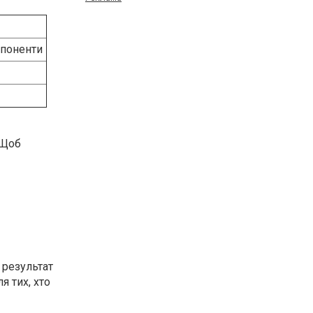
мпоненти
 Щоб
 результат
я тих, хто