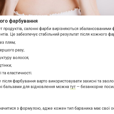
ого фарбування
ет продуктів, салонні фарби вирізняються збалансованими
нтів. Це забезпечує стабільний результат після кожного фа
ез плям;
першого разу;
руктуру волосся;
дтінки;
 та еластичності.
 після фарбування варто використовувати захисні та звол
сні бальзами для відновлення можна
тут
— безанкорне поси
ачитися з формулою, адже кожен тип барвника має свої о