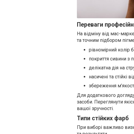
Переваги професійн
На відміну від мас-марк
та точним підбором пігме
рівномірний колір б
покриття сивини з 
делікатна дія на ст
насичені та стійкі ві
збереження м’якості
Для додаткового догляду
засоби. Переглянути які
вашої зручності.
Типи стійких фарб
При виборі важливо визн
та результати.