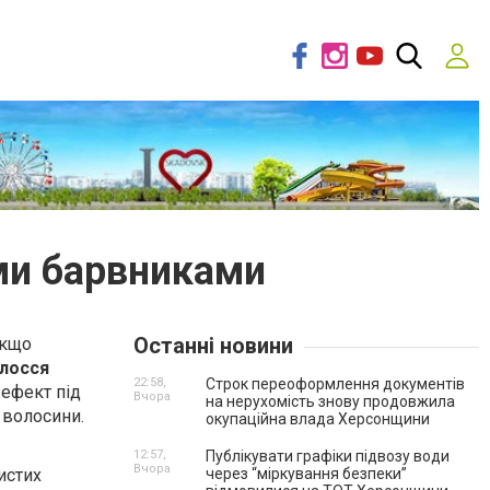
ми барвниками
Останні новини
якщо
олосся
22:58,
Строк переоформлення документів
 ефект під
Вчора
на нерухомість знову продовжила
 волосини.
окупаційна влада Херсонщини
12:57,
Публікувати графіки підвозу води
Вчора
истих
через “міркування безпеки”