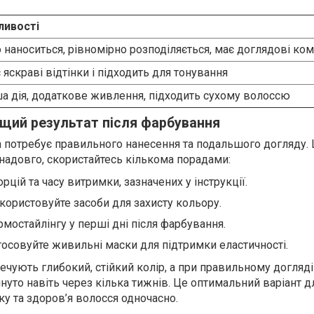
ливості
 наноситься, рівномірно розподіляється, має доглядові ко
 яскраві відтінки і підходить для тонування
а дія, додаткове живлення, підходить сухому волоссю
щий результат після фарбування
а потребує правильного нанесення та подальшого догляду.
 надовго, скористайтесь кількома порадами:
цій та часу витримки, зазначених у інструкції.
користовуйте засоби для захисту кольору.
рмостайлінгу у перші дні після фарбування.
тосовуйте живильні маски для підтримки еластичності.
чують глибокий, стійкий колір, а при правильному догляді
нуто навіть через кілька тижнів. Це оптимальний варіант дл
ку та здоров’я волосся одночасно.