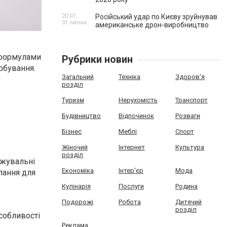
20:07,
Російський удар по Києву зруйнував
31 липня
американське дрон-виробництво
 формулами
Рубрики новин
рбування.
Загальний
Техніка
Здоров'я
розділ
Туризм
Нерухомість
Транспорт
Будівництво
Відпочинок
Розваги
Бізнес
Меблі
Спорт
Жіночий
Інтернет
Культура
розділ
ожувальні
Економіка
Інтер'єр
Мода
лання для
Кулінарія
Послуги
Родина
Подорожі
Робота
Дитячий
розділ
собливості
Реклама