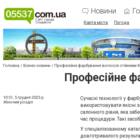
Новини
Г
Карта міста
Погода
Головна
Бізнес новини
Професійне фарбування волосся стійкими 
Професійне ф
10:51,
5 грудня 2025 р.
Сучасні технології у фар
Жіночий розділ
використовувати якісні
салонного рівня, яка заб
час процедури. Такі засо
У спеціалізованому катал
довготривалого результа