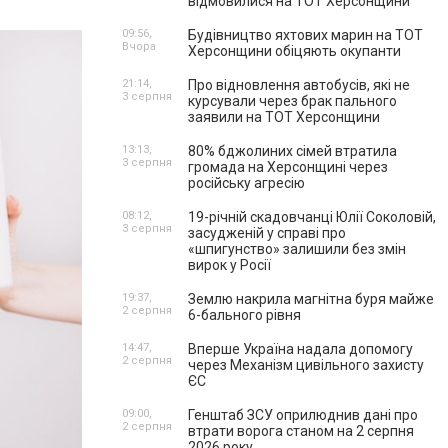
відмовилися на ТОТ Херсонщини
09:56,
Будівництво яхтових марин на ТОТ
Вчора
Херсонщини обіцяють окупанти
21:14,
Про відновлення автобусів, які не
3 серпня
курсували через брак пального
заявили на ТОТ Херсонщини
13:13,
80% бджолиних сімей втратила
3 серпня
громада на Херсонщині через
російську агресію
08:12,
19-річній скадовчанці Юлії Соколовій,
3 серпня
засудженій у справі про
«шпигунство» залишили без змін
вирок у Росії
19:37,
Землю накрила магнітна буря майже
2 серпня
6-бального рівня
14:47,
Вперше Україна надала допомогу
2 серпня
через Механізм цивільного захисту
ЄС
09:00,
Генштаб ЗСУ оприлюднив дані про
2 серпня
втрати ворога станом на 2 серпня
2026 року