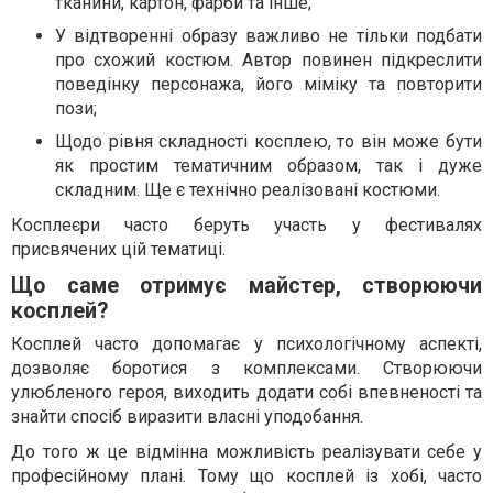
тканини, картон, фарби та інше;
У відтворенні образу важливо не тільки подбати
про схожий костюм. Автор повинен підкреслити
поведінку персонажа, його міміку та повторити
пози;
Щодо рівня складності косплею, то він може бути
як простим тематичним образом, так і дуже
складним. Ще є технічно реалізовані костюми.
Косплеєри часто беруть участь у фестивалях
присвячених цій тематиці.
Що саме отримує майстер, створюючи
косплей?
Косплей часто допомагає у психологічному аспекті,
дозволяє боротися з комплексами. Створюючи
улюбленого героя, виходить додати собі впевненості та
знайти спосіб виразити власні уподобання.
До того ж це відмінна можливість реалізувати себе у
професійному плані. Тому що косплей із хобі, часто