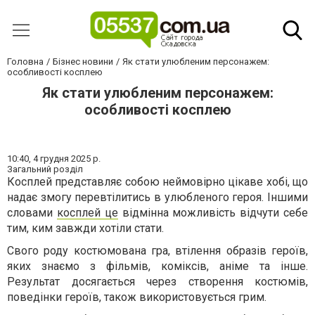
Головна
Бізнес новини
Як стати улюбленим персонажем:
особливості косплею
Як стати улюбленим персонажем:
особливості косплею
10:40,
4 грудня 2025 р.
Загальний розділ
Косплей представляє собою неймовірно цікаве хобі, що
надає змогу перевтілитись в улюбленого героя. Іншими
словами
косплей це
відмінна можливість відчути себе
тим, ким завжди хотіли стати.
Свого роду костюмована гра, втілення образів героїв,
яких знаємо з фільмів, коміксів, аніме та інше.
Результат досягається через створення костюмів,
поведінки героїв, також використовується грим.