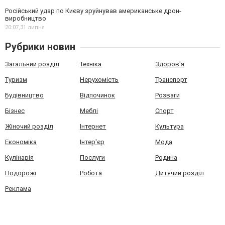
Російський удар по Києву зруйнував американське дрон-
виробництво
20:07,
31 липня
Рубрики новин
Загальний розділ
Техніка
Здоров'я
Туризм
Нерухомість
Транспорт
Будівництво
Відпочинок
Розваги
Бізнес
Меблі
Спорт
Жіночий розділ
Інтернет
Культура
Економіка
Інтер'єр
Мода
Кулінарія
Послуги
Родина
Подорожі
Робота
Дитячий розділ
Реклама