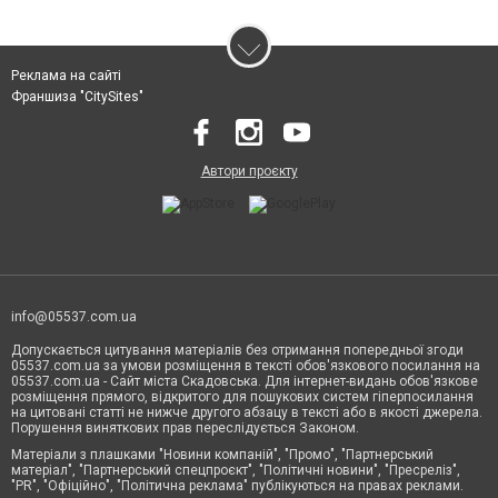
Реклама на сайті
Франшиза "CitySites"
Автори проєкту
info@05537.com.ua
Допускається цитування матеріалів без отримання попередньої згоди
05537.com.ua за умови розміщення в тексті обов'язкового посилання на
05537.com.ua - Сайт міста Скадовська. Для інтернет-видань обов'язкове
розміщення прямого, відкритого для пошукових систем гіперпосилання
на цитовані статті не нижче другого абзацу в тексті або в якості джерела.
Порушення виняткових прав переслідується Законом.
Матеріали з плашками "Новини компаній", "Промо", "Партнерський
матеріал", "Партнерський спецпроєкт", "Політичні новини", "Пресреліз",
"PR", "Офіційно", "Політична реклама" публікуються на правах реклами.