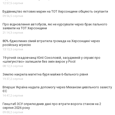
12:57,
5 серпня
Будівництво яхтових марин на ТОТ Херсонщини обіцяють окупанти
09:56,
5 серпня
Про відновлення автобусів, які не курсували через брак пального
заявили на ТОТ Херсонщини
21:14,
3 серпня
80% бджолиних сімей втратила громада на Херсонщині через
російську агресію
13:13,
3 серпня
19-річній скадовчанці Юлії Соколовій, засудженій у справі про
«шпигунство» залишили без змін вирок у Росії
08:12,
3 серпня
Землю накрила магнітна буря майже 6-бального рівня
19:37,
2 серпня
Вперше Україна надала допомогу через Механізм цивільного захисту
ЄС
14:47,
2 серпня
Генштаб ЗСУ оприлюднив дані про втрати ворога станом на 2
серпня 2026 року
09:00,
2 серпня