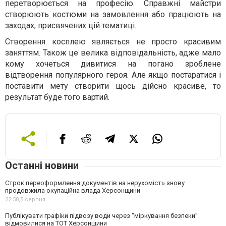
перетворюється на професію. Справжні майстри
створюють костюми на замовлення або працюють на
заходах, присвячених цій тематиці.
Створення косплею являється не просто красивим
заняттям. Також це велика відповідальність, адже мало
кому хочеться дивитися на погано зроблене
відтворення популярного героя. Але якщо постаратися і
поставити мету створити щось дійсно красиве, то
результат буде того вартий.
Останні новини
Строк переоформлення документів на нерухомість знову
продовжила окупаційна влада Херсонщини
22:58,
5 серпня
Публікувати графіки підвозу води через “міркування безпеки”
відмовилися на ТОТ Херсонщини